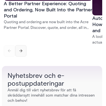
A Better Partner Experience: Quoting
and Ordering, Now Built Into the Partner
Portal
Autom
Quoting and ordering are now built into the Acre
How t
Partner Portal. Discover, quote, and order, all in
and P
one place, without ever leaving the portal.
A look 
actuall
incompl
— and h
platfor
infrastr
Nyhetsbrev och e-
postuppdateringar
Anmäl dig till vårt nyhetsbrev för att få
skräddarsytt innehåll som matchar dina intressen
och behov!