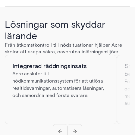
Lösningar som skyddar
lärande
Från åtkomstkontroll till nödsituationer hjälper Acre
skolor att skapa säkra, oavbrutna inlärningsmiljöer.
Integrerad räddningsinsats
Sma
bes
Acre ansluter till
nödkommunikationssystem för att utlösa
Före
realtidsvarningar, automatisera låsningar,
och 
och samordna med första svarare.
med 
auto