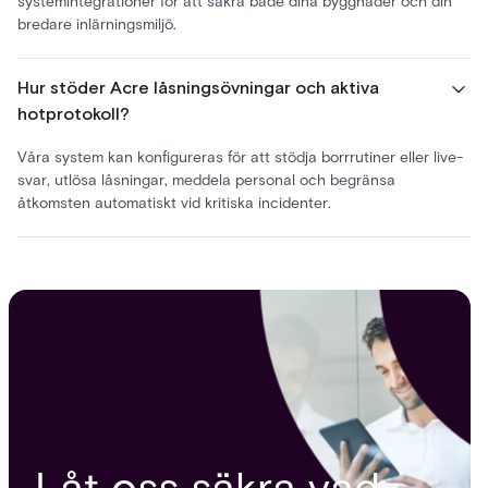
systemintegrationer för att säkra både dina byggnader och din
bredare inlärningsmiljö.
Hur stöder Acre låsningsövningar och aktiva
hotprotokoll?
Våra system kan konfigureras för att stödja borrrutiner eller live-
svar, utlösa låsningar, meddela personal och begränsa
åtkomsten automatiskt vid kritiska incidenter.