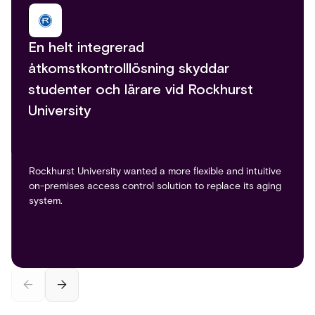
En helt integrerad
University of Central Florida bygger en
åtkomstkontrolllösning skyddar
säkrare campusmiljö genom
studenter och lärare vid Rockhurst
partnerskap med Acre security
University
We recognized that the piecemeal solutions scattered
across the campus were inadequate for the university’s
growing needs. Our ever-evolving campus required a
Rockhurst University wanted a more flexible and intuitive
centralized, scalable solution capable of supporting a
on-premises access control solution to replace its aging
vibrant and expanding academic community.
system.
Steven Freund
Director of the Department of Security at UCF