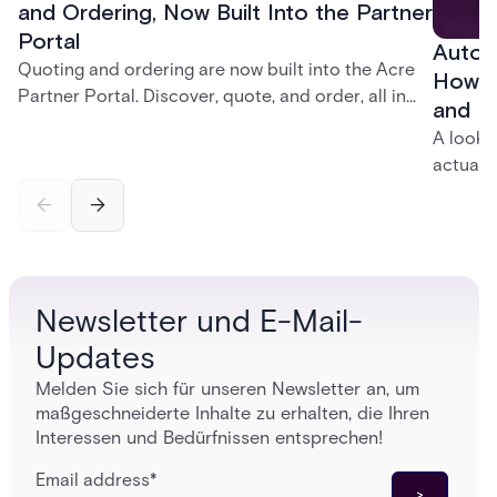
and Ordering, Now Built Into the Partner
Portal
Autom
Quoting and ordering are now built into the Acre
How t
Partner Portal. Discover, quote, and order, all in
and P
one place, without ever leaving the portal.
A look 
actuall
incompl
— and h
platfor
infrastr
Newsletter und E-Mail-
Updates
Melden Sie sich für unseren Newsletter an, um
maßgeschneiderte Inhalte zu erhalten, die Ihren
Interessen und Bedürfnissen entsprechen!
Email address
*