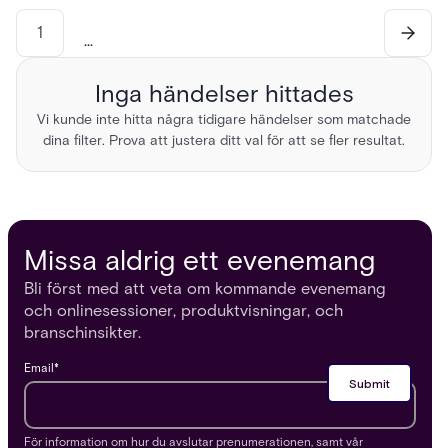
1
...
Inga händelser hittades
Vi kunde inte hitta några tidigare händelser som matchade
dina filter. Prova att justera ditt val för att se fler resultat.
Missa aldrig ett evenemang
Bli först med att veta om kommande evenemang
och onlinesessioner, produktvisningar, och
branschinsikter.
Email
*
För information om hur du avslutar prenumerationen, samt vår