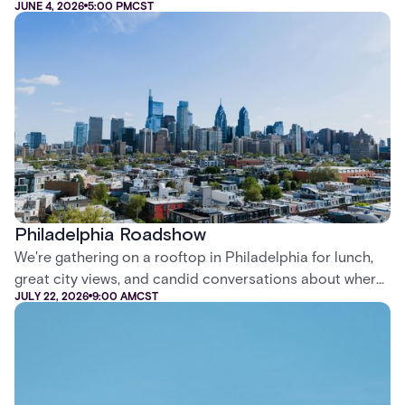
JUNE 4, 2026
5:00 PM
CST
dedicated exclusively to electronic security
professionals and systems installers in Kortrijk, Belgium.
Philadelphia Roadshow
We're gathering on a rooftop in Philadelphia for lunch,
great city views, and candid conversations about where
JULY 22, 2026
9:00 AM
CST
security is headed.