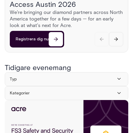
Access Austin 2026
ISC East 2026
GSX 2026
AUGUST 13, 2026
2:00 PM
CST
PARTNER CONFERENCES
We're bringing our diamond partners across North
Sonoma Roadshow
America together for a few days — for an early
Register now
Register now
Head to Sonoma for a day behind the wheel of
look at what's next for Acre.
exotic cars, a race on a private airstrip, and
discussions on the cutting edge of security.
Registrera dig nu
Registrera dig nu
Tidigare evenemang
Typ
Kategorier