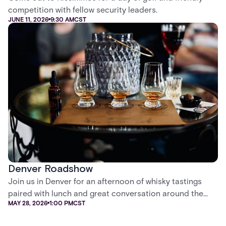
competition with fellow security leaders.
JUNE 11, 2026
9:30 AM
CST
Denver Roadshow
Join us in Denver for an afternoon of whisky tastings
paired with lunch and great conversation around the
MAY 28, 2026
1:00 PM
CST
future of security.