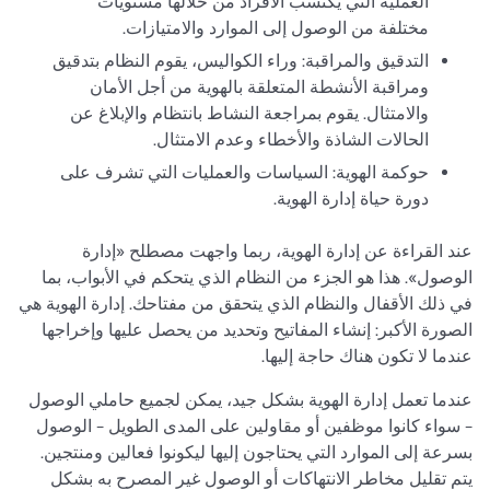
العملية التي يكتسب الأفراد من خلالها مستويات
مختلفة من الوصول إلى الموارد والامتيازات.
التدقيق والمراقبة: وراء الكواليس، يقوم النظام بتدقيق
ومراقبة الأنشطة المتعلقة بالهوية من أجل الأمان
والامتثال. يقوم بمراجعة النشاط بانتظام والإبلاغ عن
الحالات الشاذة والأخطاء وعدم الامتثال.
حوكمة الهوية: السياسات والعمليات التي تشرف على
دورة حياة إدارة الهوية.
عند القراءة عن إدارة الهوية، ربما واجهت مصطلح «إدارة
الوصول». هذا هو الجزء من النظام الذي يتحكم في الأبواب، بما
في ذلك الأقفال والنظام الذي يتحقق من مفتاحك. إدارة الهوية هي
الصورة الأكبر: إنشاء المفاتيح وتحديد من يحصل عليها وإخراجها
عندما لا تكون هناك حاجة إليها.
عندما تعمل إدارة الهوية بشكل جيد، يمكن لجميع حاملي الوصول
- سواء كانوا موظفين أو مقاولين على المدى الطويل - الوصول
بسرعة إلى الموارد التي يحتاجون إليها ليكونوا فعالين ومنتجين.
يتم تقليل مخاطر الانتهاكات أو الوصول غير المصرح به بشكل