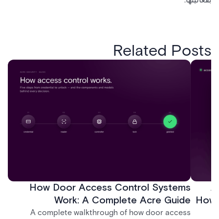
Related Posts
How Door Access Control Systems
A
Work: A Complete Acre Guide
How 
A complete walkthrough of how door access