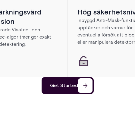
rkningsvärd
Hög säkerhetsni
ision
Inbyggd Anti-Mask-funkti
upptäcker och varnar för
rade Visatec- och
eventuella försök att blo
c-algoritmer ger exakt
eller manipulera detektorn
detektering.
Get Started