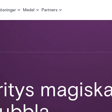
ösningar
Medel
Partners
itys magisk
ubbla