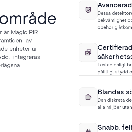
Avancerad 
rområde
Dessa detektore
bekvämlighet oc
obehörig åtkom
r är Magic PIR
framtiden av
Certifierad
ade enheter är
säkerhets
ydd, integreras
erlägsna
Testad enligt b
pålitligt skydd 
Blandas sö
Den diskreta des
alla miljöer ut
Snabb, felf