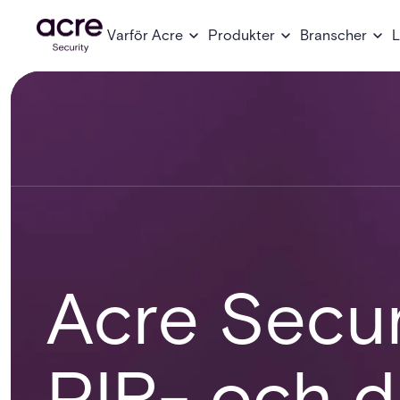
Varför Acre
Produkter
Branscher
L
Acre Secur
PIR- och d