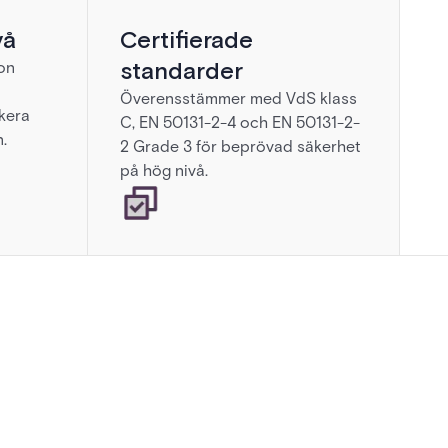
vå
Certifierade
standarder
on
Överensstämmer med VdS klass
ckera
C, EN 50131-2-4 och EN 50131-2-
.
2 Grade 3 för beprövad säkerhet
på hög nivå.