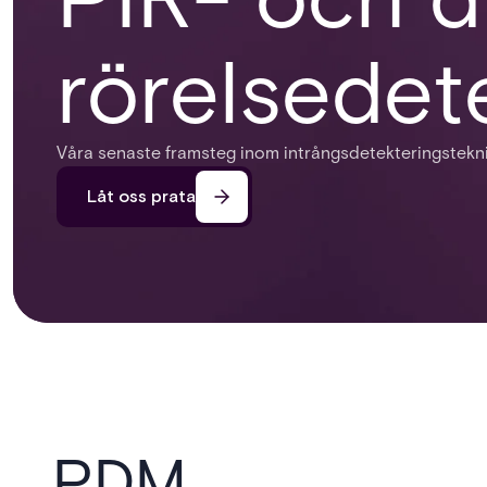
rörelsedet
Våra senaste framsteg inom intrångsdetekteringstekni
Låt oss prata
PDM