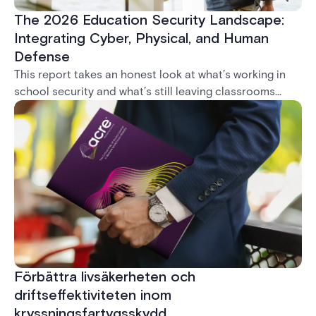
The 2026 Education Security Landscape:
Integrating Cyber, Physical, and Human
Defense
This report takes an honest look at what’s working in
school security and what’s still leaving classrooms
exposed. From door locks that go unrepaired to
systems that can’t talk to each other, it’s clear: the
biggest threat isn’t a lack of technology. It’s
fragmentation.
Förbättra livsäkerheten och
driftseffektiviteten inom
kryssningsfartygsskydd