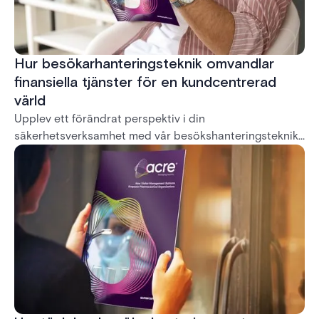
Hur besökarhanteringsteknik omvandlar
finansiella tjänster för en kundcentrerad
värld
Upplev ett förändrat perspektiv i din
säkerhetsverksamhet med vår besökshanteringsteknik.
Föreställ dig den transformativa kraften i
strömlinjeformade arbetsflöden, robusta
säkerhetsåtgärder och oklanderlig regelefterlevnad,
allt inom räckhåll med vårt innovativa system.