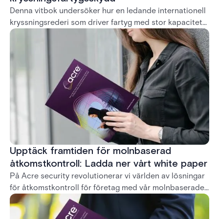
Denna vitbok undersöker hur en ledande internationell
kryssningsrederi som driver fartyg med stor kapacitet
förbättrar sin livsäkerhet och säkerhetsoperationer
genom att placera A-PASS Mobile Guard. Denna
Android-baserade applikation ger en robust
realtidslösning för att spåra passagerares,
besättningar och besökares rörelser - även i miljöer
med låg anslutning - vilket leder till säkrare, snabbare
och mer exakta ombordstignings- och
avlastningsprocesser.
Upptäck framtiden för molnbaserad
åtkomstkontroll: Ladda ner vårt white paper
På Acre security revolutionerar vi världen av lösningar
för åtkomstkontroll för företag med vår molnbaserade
applikation, Feenics. Vi förstår att i det snabbt
föränderliga säkerhetslandskapet måste företag ligga