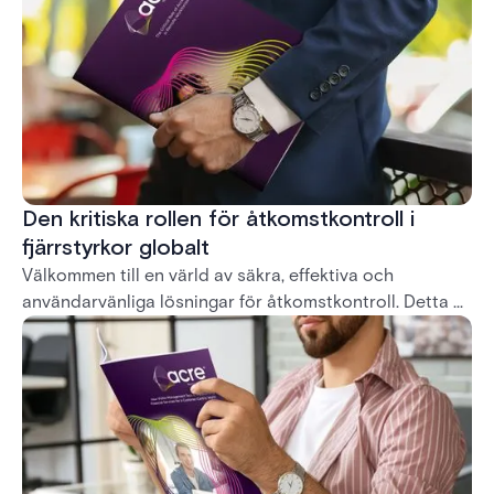
steget före när de går från lokala lösningar till
molnlösningar. Därför har vi utnyttjat kraften i molnet
med hjälp av en lokaliserad Amazon Web Services-
infrastruktur (AWS) för att leverera en
åtkomstkontrolllösning som är både flexibel och robust
och kan nås var som helst.
Den kritiska rollen för åtkomstkontroll i
fjärrstyrkor globalt
Välkommen till en värld av säkra, effektiva och
användarvänliga lösningar för åtkomstkontroll. Detta är
en exklusiv inbjudan att ladda ner vårt senaste white
paper, en omfattande utforskning av den
transformativa rollen som Access Control Systems
(ACS) spelar i kommersiella fastigheter.