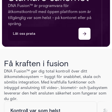
DNA Fusion™ är programvara för
åtkomstkontroll med öppen plattform som är
tillgänglig var som helst - på kontoret eller på
språng.
Låt oss prata
Få kraften i fusion
DNA Fusion™ ger dig total kontroll över ditt
åtkomstekosystem — byggt för snabbhet, skala och
sömlös integration. Med kraftfulla funktioner och
inbyggd anslutning till video-, biometri- och ljudsystem
levererar den helt ansluten säkerhet som fungerar som
du gör.
Kontroll var som helst
Snab