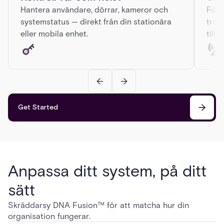
Hantera användare, dörrar, kameror och
Före
systemstatus — direkt från din stationära
tråd
eller mobila enhet.
tillv
Get Started
Anpassa ditt system, på ditt
sätt
Skräddarsy DNA Fusion™ för att matcha hur din
organisation fungerar.