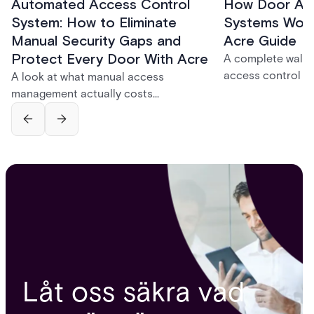
Automated Access Control
How Door Acc
System: How to Eliminate
Systems Work
Manual Security Gaps and
Acre Guide
Protect Every Door With Acre
A complete walkt
access control ac
A look at what manual access
step process fro
management actually costs
unlock, the four 
organizations — lost credentials,
software compone
incomplete audit trails, and wasted
control models 
security hours — and how Acre's
ABAC) that deter
automated access control platforms
close those gaps without forcing a full
infrastructure overhaul.
Låt oss säkra vad