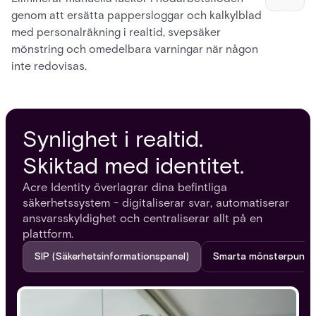
genom att ersätta pappersloggar och kalkylblad
med personalräkning i realtid, svepsäker
mönstring och omedelbara varningar när någon
inte redovisas.
Synlighet i realtid.
Skiktad med identitet.
Acre Identity överlagrar dina befintliga
säkerhetssystem - digitaliserar svar, automatiserar
ansvarsskyldighet och centraliserar allt på en
plattform.
SIP (Säkerhetsinformationspanel)
Smarta mönsterpunkt