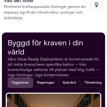
Vad det löser
Eliminerar kraftanpassade lösningar genom att
anpassa sig till din infrastruktur, policyer och
driftsflöde.
Byggd för kraven i din
värld
Våra Value Ready Deployments är konstruerade för
att möta branschens specifika behov — från
branschtunga sektorer till platser med hög trafik —
inga lösningar, inga kompromisser.
Flygplatser
Regeringen
Sjukvård
Tillverkning