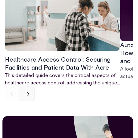
Autom
How t
Healthcare Access Control: Securing
and P
Facilities and Patient Data With Acre
A look 
This detailed guide covers the critical aspects of
actuall
healthcare access control, addressing the unique
incompl
challenges of dynamic clinical environments,
— and h
regulatory compliance, and patient safety.
platfor
Discover best practices, key technologies, and the
infrastr
future trends shaping security in hospitals and
health systems.