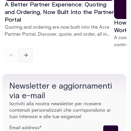
A Better Partner Experience: Quoting
and Ordering, Now Built Into the Partner
Portal
How D
Quoting and ordering are now built into the Acre
Work:
Partner Portal. Discover, quote, and order, all in
A compl
one place, without ever leaving the portal.
control
credent
and sof
models 
who get
Newsletter e aggiornamenti
via e-mail
Iscriviti alla nostra newsletter per ricevere
contenuti personalizzati che corrispondono ai
tuoi interessi e alle tue esigenze!
Email address
*