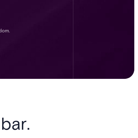
ndom.
bar.