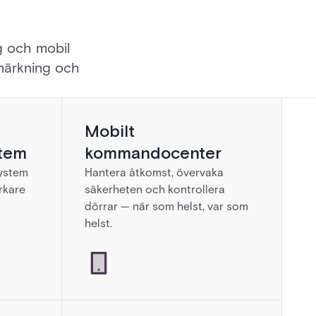
g och mobil
, märkning och
Mobilt
tem
kommandocenter
ystem
Hantera åtkomst, övervaka
rkare
säkerheten och kontrollera
dörrar — när som helst, var som
helst.