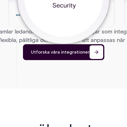
samlar ledande åtkomstkontrolllösningar som inte
 flexibla, pålitliga och byggda för att anpassas när 
Utforska våra integrationer