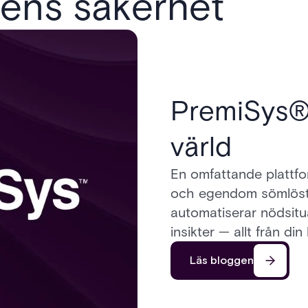
dens säkerhet
PremiSys® 4
värld
En omfattande plattfo
och egendom sömlöst.
automatiserar nödsitu
insikter — allt från din
Läs bloggen