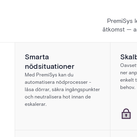
PremiSys l
åtkomst — all
Smarta
Skal
nödsituationer
Oavsett
ner an
Med PremiSys kan du
enkelt t
automatisera nödprocesser -
behov.
låsa dörrar, säkra ingångspunkter
och neutralisera hot innan de
eskalerar.