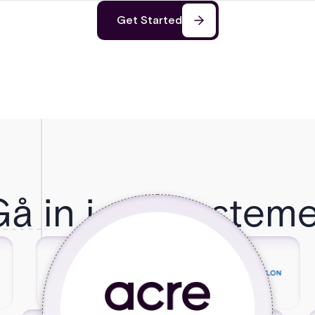
Get Started
Gå in i ekosysteme