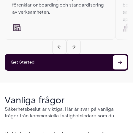
förenklar onboarding och standardisering
beho
av verksamheten.
samt
uppr
Get Started
Vanliga frågor
Säkerhetsbeslut är viktiga. Här är svar på vanliga
frågor från kommersiella fastighetsledare som du.