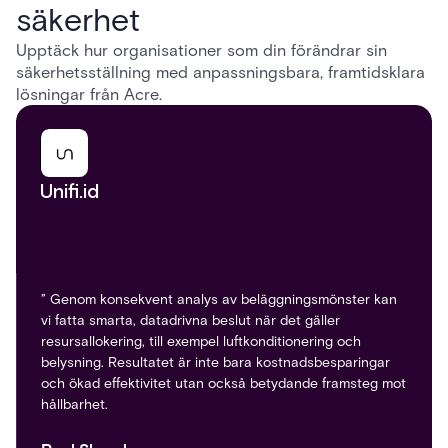
säkerhet
Upptäck hur organisationer som din förändrar sin
säkerhetsställning med anpassningsbara, framtidsklara
lösningar från Acre.
Unifi.id
Pinterest
” Genom konsekvent analys av beläggningsmönster kan
vi fatta smarta, datadrivna beslut när det gäller
resursallokering, till exempel luftkonditionering och
”Detta molnbaserade system gjorde det möjligt för dem
belysning. Resultatet är inte bara kostnadsbesparingar
att skapa besökarprofiler, spåra besökarinformation och
och ökad effektivitet utan också betydande framsteg mot
utfärda digitala märken för enkel identifiering. Det är
hållbarhet.
också integrerat med deras befintliga säkerhetssystem
för att säkerställa en säker och strömlinjeformad process
för besökare.