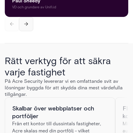
Paul Sheedy
VD och grundare av Unifi.id
Rätt verktyg för att säkra
varje fastighet
På Acre Security levererar vi en omfattande svit av
lösningar byggda för att skydda dina mest värdefulla
tillgångar.
Skalbar över webbplatser och
Fle
portföljer
kont
Från ett kontor till dussintals fastigheter,
Mini
Acre skalas med din portfölj - vilket
auto