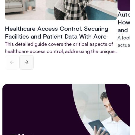
Autom
How t
Healthcare Access Control: Securing
and P
Facilities and Patient Data With Acre
A look 
This detailed guide covers the critical aspects of
actuall
healthcare access control, addressing the unique
incompl
challenges of dynamic clinical environments,
— and h
regulatory compliance, and patient safety.
platfor
Discover best practices, key technologies, and the
infrastr
future trends shaping security in hospitals and
health systems.