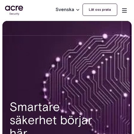
Svenska
Låt oss prata
Smartare
säkerhet börjar
här