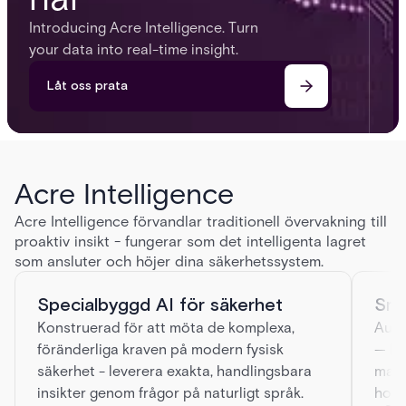
Introducing Acre Intelligence. Turn
your data into real-time insight.
Låt oss prata
Acre Intelligence
Acre Intelligence förvandlar traditionell övervakning till
proaktiv insikt - fungerar som det intelligenta lagret
som ansluter och höjer dina säkerhetssystem.
Specialbyggd AI för säkerhet
Sma
Konstruerad för att möta de komplexa,
Auto
föränderliga kraven på modern fysisk
— hj
säkerhet - leverera exakta, handlingsbara
manu
insikter genom frågor på naturligt språk.
hote