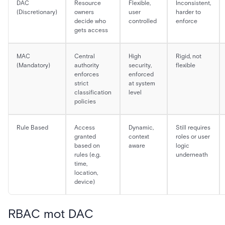
DAC
Resource
Flexible,
Inconsistent,
(Discretionary)
owners
user
harder to
decide who
controlled
enforce
gets access
MAC
Central
High
Rigid, not
(Mandatory)
authority
security,
flexible
enforces
enforced
strict
at system
classification
level
policies
Rule Based
Access
Dynamic,
Still requires
granted
context
roles or user
based on
aware
logic
rules (e.g.
underneath
time,
location,
device)
RBAC mot DAC