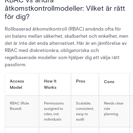
åtkomstkontrollmodeller: Vilket är rätt
för dig?
Rollbaserad åtkomstkontroll (RBAC) används ofta för
sin balans mellan säkerhet, skalbarhet och enkelhet, men
det är inte det enda alternativet. Här är en jämförelse av
RBAC med diskretionära, obligatoriska och
regelbaserade modeller som hjälper dig att välja rätt
passform.
Access
How It
Pros
Cons
Model
Works
RBAC (Role
Permissions
Scalable,
Needs clear
Based)
assigned to
consistent,
role
roles, not
easy to
planning
individuals
audit