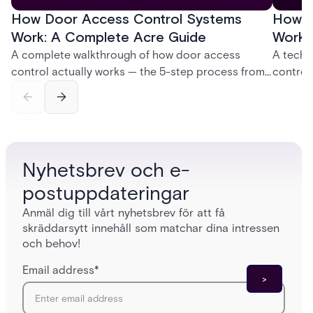
How Door Access Control Systems
How B
Work: A Complete Acre Guide
Works
A complete walkthrough of how door access
A techn
control actually works — the 5-step process from
control
credential swipe to unlock, the four core hardware
creatio
and software components, and the access control
fingerpr
models (DAC, MAC, RBAC, ABAC) that determine
and wha
who gets in where.
across 
Nyhetsbrev och e-
postuppdateringar
Anmäl dig till vårt nyhetsbrev för att få
skräddarsytt innehåll som matchar dina intressen
och behov!
Email address
*