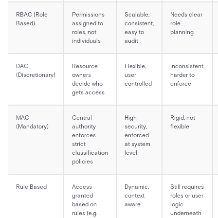
RBAC (Role
Permissions
Scalable,
Needs clear
Based)
assigned to
consistent,
role
roles, not
easy to
planning
individuals
audit
DAC
Resource
Flexible,
Inconsistent,
(Discretionary)
owners
user
harder to
decide who
controlled
enforce
gets access
MAC
Central
High
Rigid, not
(Mandatory)
authority
security,
flexible
enforces
enforced
strict
at system
classification
level
policies
Rule Based
Access
Dynamic,
Still requires
granted
context
roles or user
based on
aware
logic
rules (e.g.
underneath