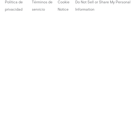
Política de
Términos de
Cookie
Do Not Sell or Share My Personal
privacidad
servicio
Notice
Information