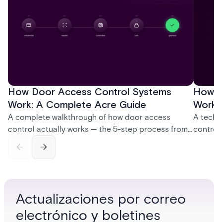
How Door Access Control Systems
How B
Work: A Complete Acre Guide
Works
A complete walkthrough of how door access
A techn
control actually works — the 5-step process from
control
credential swipe to unlock, the four core hardware
creatio
and software components, and the access control
fingerpr
models (DAC, MAC, RBAC, ABAC) that determine
and wha
who gets in where.
across 
Actualizaciones por correo
electrónico y boletines