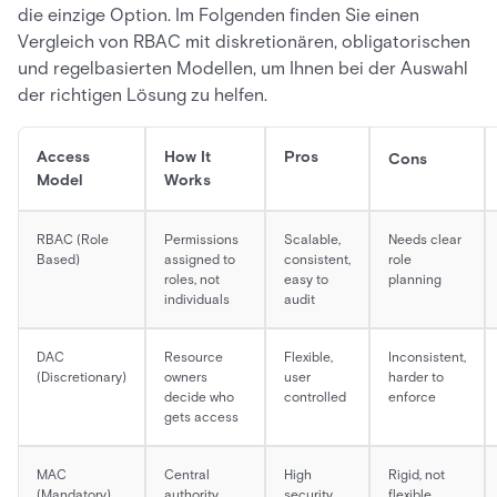
die einzige Option. Im Folgenden finden Sie einen
Vergleich von RBAC mit diskretionären, obligatorischen
und regelbasierten Modellen, um Ihnen bei der Auswahl
der richtigen Lösung zu helfen.
Access
How It
Pros
Cons
Model
Works
RBAC (Role
Permissions
Scalable,
Needs clear
Based)
assigned to
consistent,
role
roles, not
easy to
planning
individuals
audit
DAC
Resource
Flexible,
Inconsistent,
(Discretionary)
owners
user
harder to
decide who
controlled
enforce
gets access
MAC
Central
High
Rigid, not
(Mandatory)
authority
security,
flexible