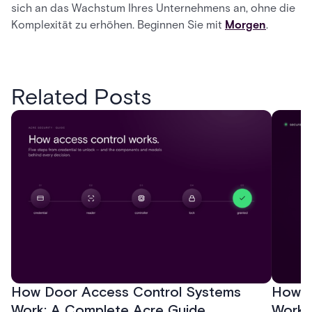
sich an das Wachstum Ihres Unternehmens an, ohne die
Komplexität zu erhöhen. Beginnen Sie mit
Morgen
.
Related Posts
How Door Access Control Systems
How B
Work: A Complete Acre Guide
Works