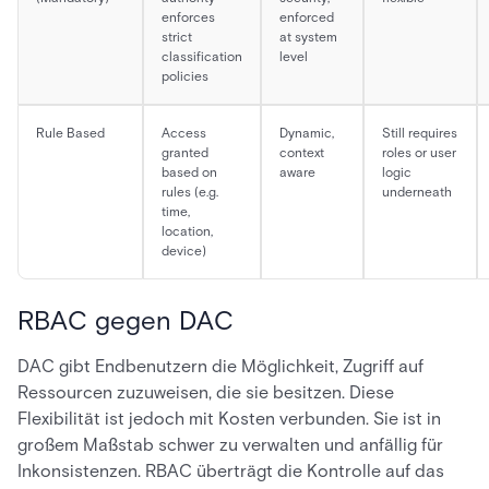
enforces
enforced
strict
at system
classification
level
policies
Rule Based
Access
Dynamic,
Still requires
granted
context
roles or user
based on
aware
logic
rules (e.g.
underneath
time,
location,
device)
RBAC gegen DAC
DAC gibt Endbenutzern die Möglichkeit, Zugriff auf
Ressourcen zuzuweisen, die sie besitzen. Diese
Flexibilität ist jedoch mit Kosten verbunden. Sie ist in
großem Maßstab schwer zu verwalten und anfällig für
Inkonsistenzen. RBAC überträgt die Kontrolle auf das