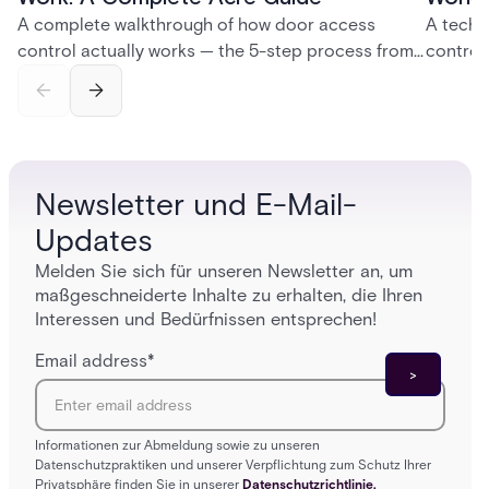
A complete walkthrough of how door access
A techn
control actually works — the 5-step process from
control
credential swipe to unlock, the four core hardware
creatio
and software components, and the access control
fingerpr
models (DAC, MAC, RBAC, ABAC) that determine
and wha
who gets in where.
across 
Newsletter und E-Mail-
Updates
Melden Sie sich für unseren Newsletter an, um
maßgeschneiderte Inhalte zu erhalten, die Ihren
Interessen und Bedürfnissen entsprechen!
Email address
*
Informationen zur Abmeldung sowie zu unseren
Datenschutzpraktiken und unserer Verpflichtung zum Schutz Ihrer
Privatsphäre finden Sie in unserer
Datenschutzrichtlinie.