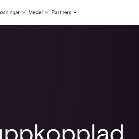
ösningar
Medel
Partners
uppkopplad