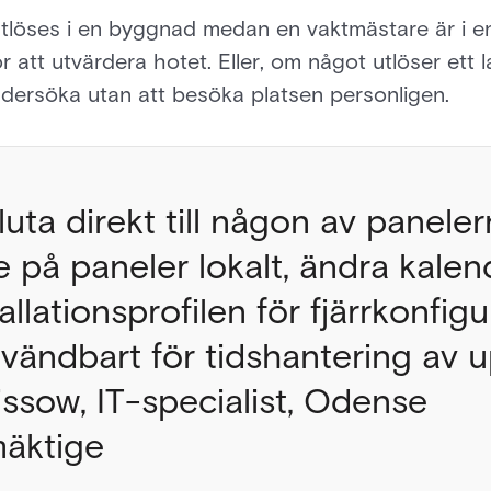
 utlöses i en byggnad medan en vaktmästare är i e
 att utvärdera hotet. Eller, om något utlöser ett 
undersöka utan att besöka platsen personligen.
uta direkt till någon av panele
 på paneler lokalt, ändra kalen
llationsprofilen för fjärrkonfigu
vändbart för tidshantering av up
ssow, IT-specialist, Odense
äktige