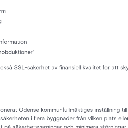
arm
g
nformation
mobduktioner”
så SSL-säkerhet av finansiell kvalitet för att sk
onerat Odense kommunfullmäktiges inställning till
äkerheten i flera byggnader från vilken plats elle
kt på säkerhetsvarningar och minimera störningar f