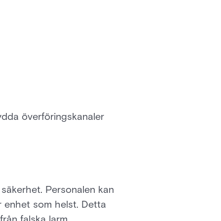
ydda överföringskanaler
 säkerhet. Personalen kan
r enhet som helst. Detta
rån falska larm.