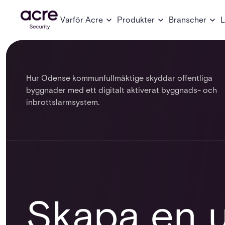
Varför Acre
Produkter
Branscher
L
Hur Odense kommunfullmäktige skyddar offentliga
byggnader med ett digitalt aktiverat byggnads- och
inbrottslarmsystem.
Skapa en 