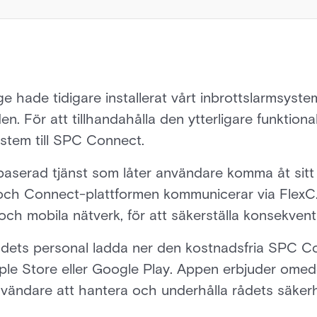
hade tidigare installerat vårt inbrottslarmsyste
n. För att tillhandahålla den ytterligare funktiona
stem till SPC Connect.
serad tjänst som låter användare komma åt sitt
ch Connect-plattformen kommunicerar via FlexC. 
och mobila nätverk, för att säkerställa konsekvent
 rådets personal ladda ner den kostnadsfria SPC 
le Store eller Google Play. Appen erbjuder omedel
användare att hantera och underhålla rådets säker