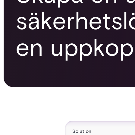
säkerhetsl
en uppkop
Solution