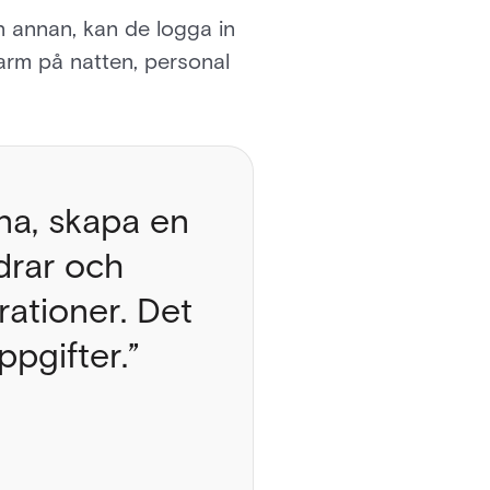
n annan, kan de logga in
larm på natten, personal
rna, skapa en
drar och
rationer. Det
pgifter.”