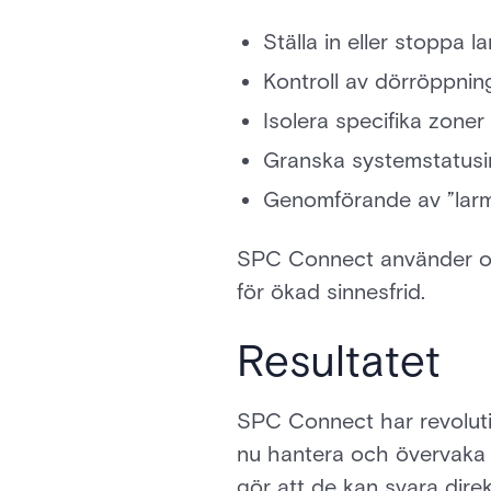
Ställa in eller stoppa l
Kontroll av dörröppnin
Isolera specifika zoner
Granska systemstatusi
Genomförande av ”lar
SPC Connect använder ock
för ökad sinnesfrid.
Resultatet
SPC Connect har revoluti
nu hantera och övervaka s
gör att de kan svara dire