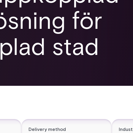
ösning för
plad stad
Delivery method
Indust