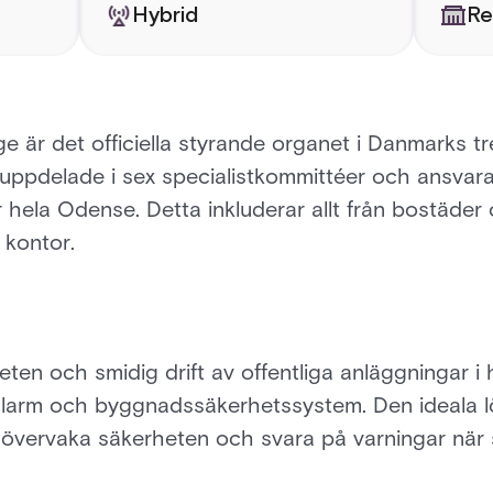
Hybrid
Re
är det officiella styrande organet i Danmarks tr
ppdelade i sex specialistkommittéer och ansvarar
hela Odense. Detta inkluderar allt från bostäder oc
 kontor.
heten och smidig drift av offentliga anläggningar 
tslarm och byggnadssäkerhetssystem. Den ideala l
t övervaka säkerheten och svara på varningar när s