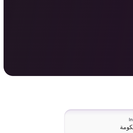
I
كومة