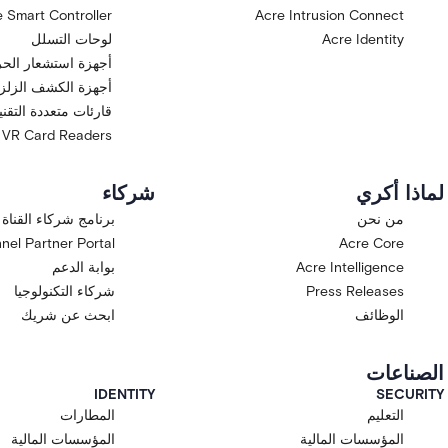
 Smart Controller
Acre Intrusion Connect
Acre Identity
لوحات التسلل
أجهزة استشعار الح
أجهزة الكشف الزلزا
قارئات متعددة التقن
VR Card Readers
لماذا أكري
شركاء
من نحن
برنامج شركاء القناة
nel Partner Portal
Acre Core
Acre Intelligence
بوابة الدعم
Press Releases
شركاء التكنولوجيا
الوظائف
ابحث عن شريك
الصناعات
IDENTITY
SECURITY
التعليم
المطارات
المؤسسات المالية
المؤسسات المالية