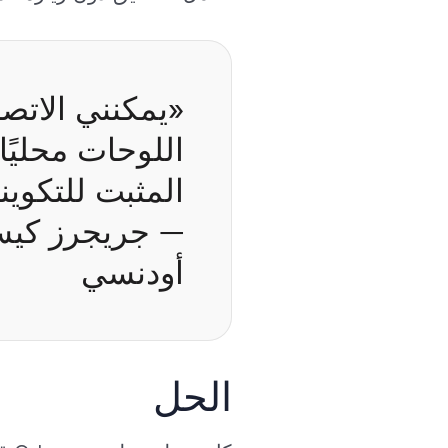
«يمكنني الاتص
اللوحات محليًا
المثبت للتكوينا
— جريجرز كيسو
أودنسي
الحل