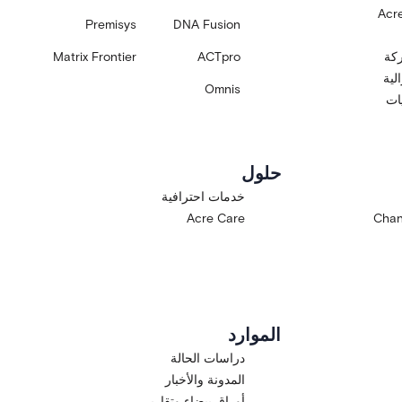
Acre
Premisys
DNA Fusion
ركة
ACTpro
Matrix Frontier
لية
Omnis
يات
حلول
خدمات احترافية
Acre Care
Chan
الموارد
دراسات الحالة
المدونة والأخبار
أوراق بيضاء وتقارير