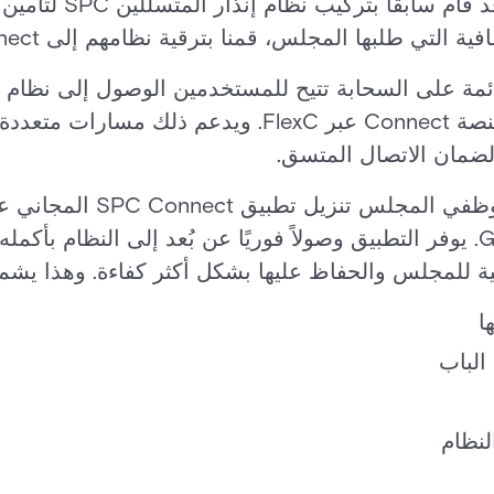
 التي طلبها المجلس، قمنا بترقية نظامهم إلى SPC Connect.
ي خدمة قائمة على السحابة تتيح للمستخدمين الوصول إلى نظا
مكان. تتواصل لوحة SPC ومنصة Connect عبر FlexC. ويدعم 
لمزيد من المرونة، يمكن لموظف
Apple Store أو Google Play. يوفر التطبيق وصولاً فوريًا عن بُعد إلى ال
أمنية للمجلس والحفاظ عليها بشكل أكثر كفاءة. وهذا يشم
ا
الباب
لنظام