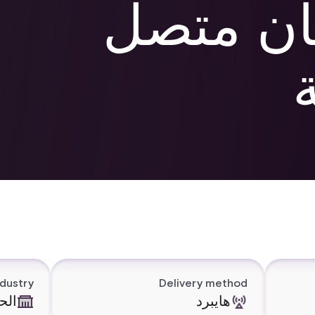
ان متصل
ndustry
Delivery method
هايبرد
الح