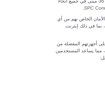
كان مجلس بلدية Odense قد قام سابقًا بتركيب نظام إنذار المتسللين SPC لتأمين 36 مبنى في جميع أنحاء
م الأمان الخاص بهم من أي
ذلك مسارات متعددة، بما في ذلك إيثرنت
ي المجلس تنزيل تطبيق SPC Connect المجاني على أجهزتهم المفضلة من
نظام بأكمله، مما يساعد المستخدمين
ل: