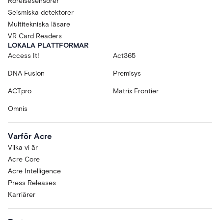
Rörelsesensorer
Seismiska detektorer
Multitekniska läsare
VR Card Readers
LOKALA PLATTFORMAR
Access It!
Act365
DNA Fusion
Premisys
ACTpro
Matrix Frontier
Omnis
Varför Acre
Vilka vi är
Acre Core
Acre Intelligence
Press Releases
Karriärer