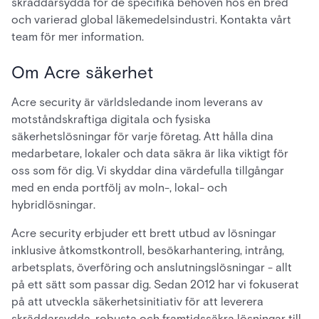
skräddarsydda för de specifika behoven hos en bred
och varierad global läkemedelsindustri. Kontakta vårt
team för mer information.
Om Acre säkerhet
Acre security är världsledande inom leverans av
motståndskraftiga digitala och fysiska
säkerhetslösningar för varje företag. Att hålla dina
medarbetare, lokaler och data säkra är lika viktigt för
oss som för dig. Vi skyddar dina värdefulla tillgångar
med en enda portfölj av moln-, lokal- och
hybridlösningar.
Acre security erbjuder ett brett utbud av lösningar
inklusive åtkomstkontroll, besökarhantering, intrång,
arbetsplats, överföring och anslutningslösningar - allt
på ett sätt som passar dig. Sedan 2012 har vi fokuserat
på att utveckla säkerhetsinitiativ för att leverera
skräddarsydda, robusta och framtidssäkra lösningar till