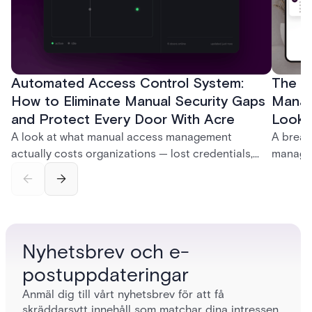
Automated Access Control System:
The Ke
How to Eliminate Manual Security Gaps
Manag
and Protect Every Door With Acre
Look f
A look at what manual access management
A break
actually costs organizations — lost credentials,
managem
incomplete audit trails, and wasted security hours
securit
— and how Acre's automated access control
and bet
platforms close those gaps without forcing a full
separat
infrastructure overhaul.
sign-in 
Nyhetsbrev och e-
postuppdateringar
Anmäl dig till vårt nyhetsbrev för att få
skräddarsytt innehåll som matchar dina intressen