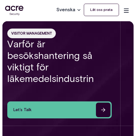
Svenska
Låt oss prata
VISITOR MANAGEMENT
Varför är
besökshantering så
viktigt för
läkemedelsindustrin
Let’s Talk