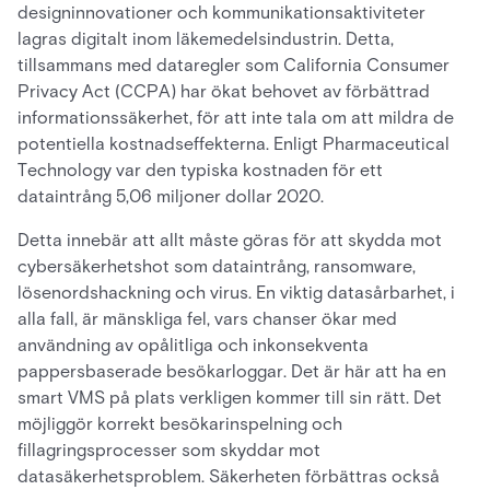
designinnovationer och kommunikationsaktiviteter
lagras digitalt inom läkemedelsindustrin. Detta,
tillsammans med dataregler som California Consumer
Privacy Act (CCPA) har ökat behovet av förbättrad
informationssäkerhet, för att inte tala om att mildra de
potentiella kostnadseffekterna. Enligt Pharmaceutical
Technology var den typiska kostnaden för ett
dataintrång 5,06 miljoner dollar 2020.
Detta innebär att allt måste göras för att skydda mot
cybersäkerhetshot som dataintrång, ransomware,
lösenordshackning och virus. En viktig datasårbarhet, i
alla fall, är mänskliga fel, vars chanser ökar med
användning av opålitliga och inkonsekventa
pappersbaserade besökarloggar. Det är här att ha en
smart VMS på plats verkligen kommer till sin rätt. Det
möjliggör korrekt besökarinspelning och
fillagringsprocesser som skyddar mot
datasäkerhetsproblem. Säkerheten förbättras också