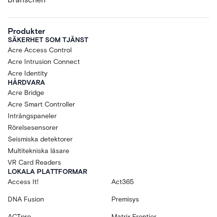
Produkter
SÄKERHET SOM TJÄNST
Acre Access Control
Acre Intrusion Connect
Acre Identity
HÅRDVARA
Acre Bridge
Acre Smart Controller
Intrångspaneler
Rörelsesensorer
Seismiska detektorer
Multitekniska läsare
VR Card Readers
LOKALA PLATTFORMAR
Access It!
Act365
DNA Fusion
Premisys
ACTpro
Matrix Frontier