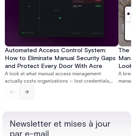
Automated Access Control System:
The Ke
How to Eliminate Manual Security Gaps
Manag
and Protect Every Door With Acre
Look f
A look at what manual access management
A break
actually costs organizations — lost credentials,
managem
incomplete audit trails, and wasted security hours
securit
— and how Acre's automated access control
and bet
platforms close those gaps without forcing a full
separat
infrastructure overhaul.
sign-in 
Newsletter et mises à jour
par e-mail