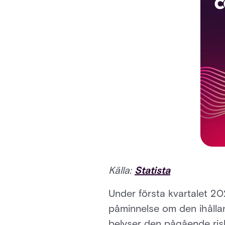
Källa:
Statista
Under första kvartalet 20
påminnelse om den ihålla
belyser den pågående risk