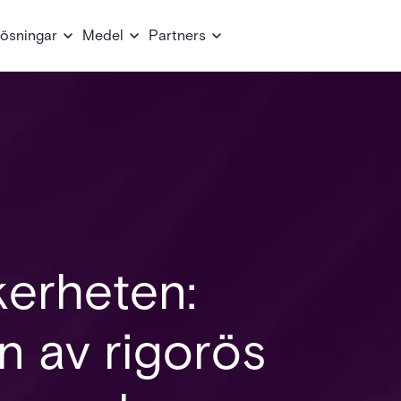
ösningar
Medel
Partners
kerheten:
 av rigorös