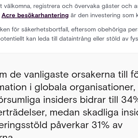
tt välkomna, registrera och övervaka gäster och an
.
Acre besökarhantering
är den investering som k
ken för säkerhetsbortfall, eftersom obehöriga perso
tentiellt kan leda till dataintrång eller stöld av fys
 de vanligaste orsakerna till fö
mation i globala organisationer, 
försumliga insiders bidrar till 34
rträdelser, medan skadliga insid
ieringsstöld påverkar 31% av
rna.