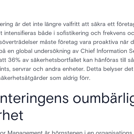
ering är det inte längre valfritt att säkra ett föret
t intensifieras både i sofistikering och frekvens
överträdelser måste företag vara proaktiva när det
på en global undersökning av Chief Information Se
t 36% av säkerhetsbortfallet kan hänföras till så
nts, servrar och andra enheter. Detta belyser de
kerhetsåtgärder som aldrig förr.
teringens oumbärliga
rhet
sitor Management är hörnstenen i en organisations