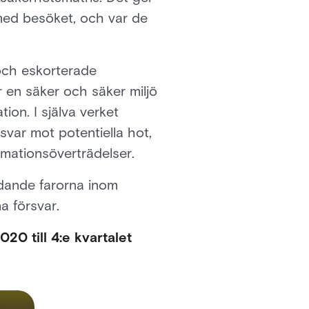
med besöket, och var de
 och eskorterade
 en säker och säker miljö
ion. I själva verket
svar mot potentiella hot,
rmationsöverträdelser.
ådande farorna inom
a försvar.
20 till 4:e kvartalet