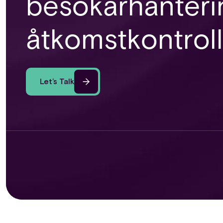
besökarhanteri
åtkomstkontroll
Let’s Talk