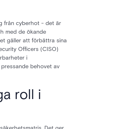
ag från cyberhot - det är
 och med de ökande
 gäller att förbättra sina
curity Officers (CISO)
rbarheter i
t pressande behovet av
 roll i
 säkerhetsmatris. Det ger