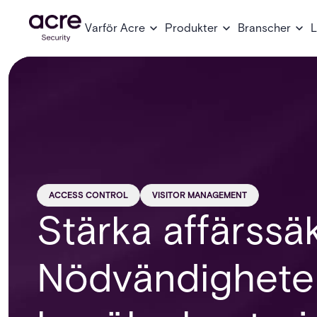
Varför Acre
Produkter
Branscher
L
ACCESS CONTROL
VISITOR MANAGEMENT
Stärka affärssä
Nödvändigheten