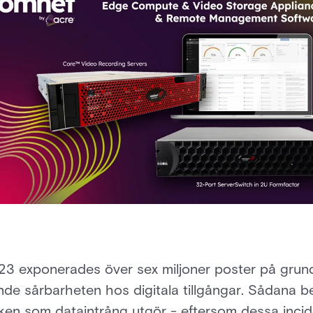
23 exponerades över sex miljoner poster på grund
nde sårbarheten hos digitala tillgångar. Sådana 
en som dataintrång utgör - eftersom dessa incide