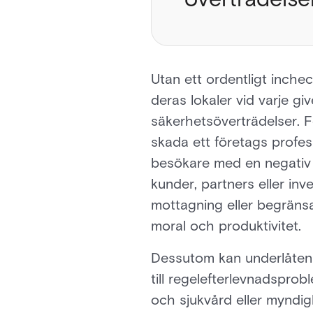
Utan ett ordentligt inche
deras lokaler vid varje gi
säkerhetsöverträdelser. 
skada ett företags profes
besökare med en negativ 
kunder, partners eller in
mottagning eller begränsad
moral och produktivitet.
Dessutom kan underlåtenh
till regelefterlevnadsprob
och sjukvård eller myndi