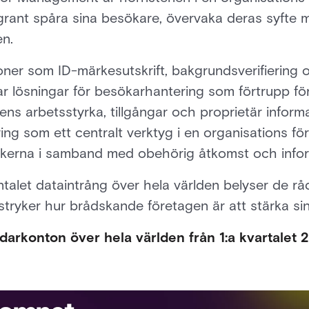
ggrant spåra sina besökare, övervaka deras syfte 
en.
oner som ID-märkesutskrift, bakgrundsverifiering
r lösningar för besökarhantering som förtrupp för
s arbetsstyrka, tillgångar och proprietär informat
ng som ett centralt verktyg i en organisations för
riskerna i samband med obehörig åtkomst och info
talet dataintrång över hela världen belyser de r
ryker hur brådskande företagen är att stärka sin
rkonton över hela världen från 1:a kvartalet 20