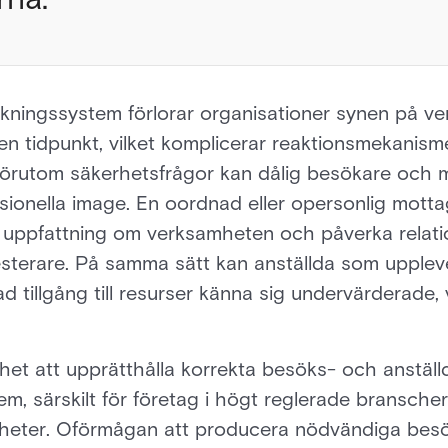
ckningssystem förlorar organisationer synen på v
ven tidpunkt, vilket komplicerar reaktionsmekanisme
Förutom säkerhetsfrågor kan dålig besökare och 
sionella image. En oordnad eller opersonlig mott
uppfattning om verksamheten och påverka relatio
vesterare. På samma sätt kan anställda som uppleve
 tillgång till resurser känna sig undervärderade, v
et att upprätthålla korrekta besöks- och anställ
lem, särskilt för företag i högt reglerade bransch
gheter. Oförmågan att producera nödvändiga besö