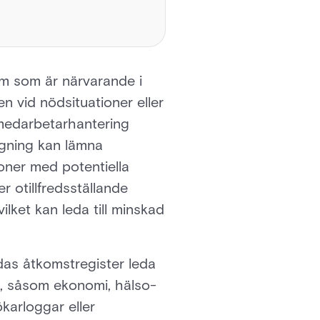
em som är närvarande i
n vid nödsituationer eller
medarbetarhantering
agning kan lämna
ner med potentiella
r otillfredsställande
ilket kan leda till minskad
das åtkomstregister leda
er, såsom ekonomi, hälso-
karloggar eller