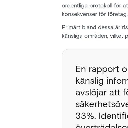
ordentliga protokoll för a
konsekvenser för företag
Primärt bland dessa är ris
känsliga områden, vilket po
En rapport om
känslig infor
avslöjar att 
säkerhetsöve
33%. Identif
överträdelse