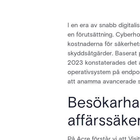
I en era av snabb digitalis
en förutsättning. Cyberho
kostnaderna för säkerhets
skyddsåtgärder. Baserat 
2023 konstaterades det at
operativsystem på endpoi
att anamma avancerade sä
Besökarhan
affärssäke
På Acre förstår vi att Vi