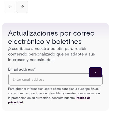
incomplete audit trails, and wasted security hours
securit
— and how Acre's automated access control
and bet
platforms close those gaps without forcing a full
separat
infrastructure overhaul.
sign-in 
Actualizaciones por correo
electrónico y boletines
¡Suscríbase a nuestro boletín para recibir
contenido personalizado que se adapte a sus
intereses y necesidades!
Email address
*
Para obtener información sobre cómo cancelar la suscripción, así
como nuestras prácticas de privacidad y nuestro compromiso con
la protección de su privacidad, consulte nuestra
Política de
privacidad