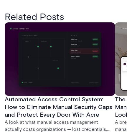
Related Posts
Automated Access Control System:
The Ke
How to Eliminate Manual Security Gaps
Manag
and Protect Every Door With Acre
Look f
A look at what manual access management
A break
actually costs organizations — lost credentials,
managem