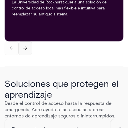
por el campus eran inadecuadas para las crecientes
La Universidad de Rockhurst quería una solución de
necesidades de la universidad. Nuestro campus, en
control de acceso local más flexible e intuitiva para
constante evolución, requería una solución centralizada
reemplazar su antiguo sistema.
y escalable capaz de respaldar a una comunidad
académica dinámica y en expansión.
Steven Freund
Director del Departamento de Seguridad de la UCF
Soluciones que protegen el
aprendizaje
Desde el control de acceso hasta la respuesta de
emergencia, Acre ayuda a las escuelas a crear
entornos de aprendizaje seguros e ininterrumpidos.