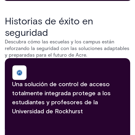
Historias de éxito en
seguridad
Descubra cómo las escuelas y los campus están
reforzando la seguridad con las soluciones adaptables
y preparadas para el futuro de Acre.
Una solución de control de acceso
La Universidad de Florida Central
totalmente integrada protege a los
construye un entorno de campus más
estudiantes y profesores de la
seguro a través de una asociación con
Universidad de Rockhurst
la seguridad de Acre
Reconocimos que las soluciones fragmentarias dispersas