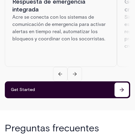
Respuesta de emergencia
Ges
integrada
cre
Acre se conecta con los sistemas de
Simp
comunicación de emergencia para activar
estu
alertas en tiempo real, automatizar los
regi
bloqueos y coordinar con los socorristas.
prei
cred
Get Started
Preguntas frecuentes