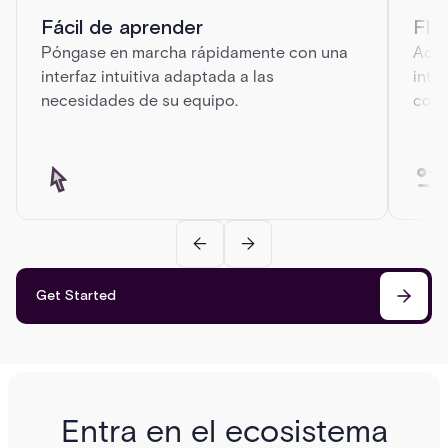
Fácil de aprender
Fle
Póngase en marcha rápidamente con una
Admi
interfaz intuitiva adaptada a las
inte
necesidades de su equipo.
conf
Get Started
Entra en el ecosistema