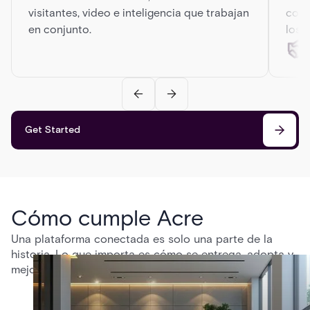
visitantes, video e inteligencia que trabajan
conf
en conjunto.
los 
Get Started
Cómo cumple Acre
Una plataforma conectada es solo una parte de la
historia. Lo que importa es cómo se entrega, adopta y
mejora con el tiempo.