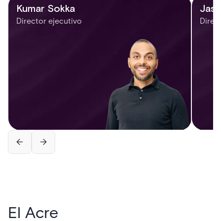
Kumar Sokka
Jaso
Director ejecutivo
Direc
El Acre