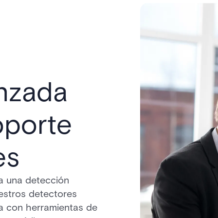
nzada
oporte
es
a una detección
uestros detectores
a con herramientas de