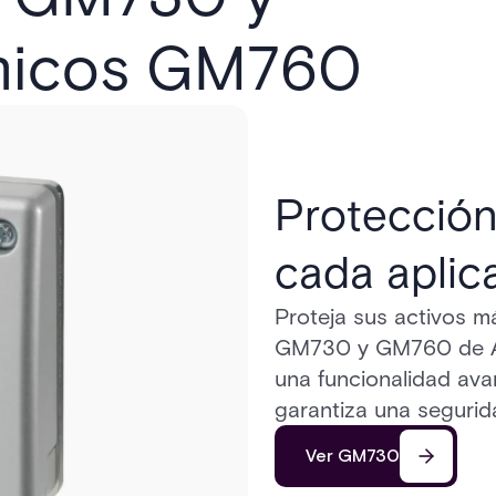
smicos GM760
Protección
cada aplic
Proteja sus activos m
GM730 y GM760 de Ac
una funcionalidad ava
garantiza una seguri
Ver GM730