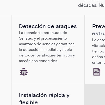
décadas. Nue
Detección de ataques
Prev
estr
La tecnología patentada de
Senstec y el procesamiento
La det
avanzado de señales garantizan
vibraci
la detección inmediata y fiable
tiempo 
de todos los ataques térmicos y
daños e
mecánicos conocidos.
entorno
Instalación rápida y
flexible