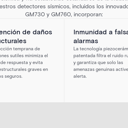
stros detectores sísmicos, incluidos los innova
GM730 y GM760, incorporan:
ención de daños
Inmunidad a fals
ucturales
alarmas
ección temprana de
La tecnología piezocerám
ones sutiles minimiza el
patentada filtra el ruido r
de respuesta y evita
y garantiza que solo las
structurales graves en
amenazas genuinas activ
s seguros.
alerta.