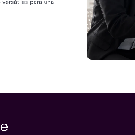
 versátiles para una
.
re