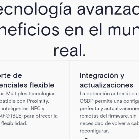
ecnología avanzad
neficios en el mu
real.
rte de
Integración y
nciales flexible
actualizaciones
or. Múltiples tecnologías.
La detección automática
atible con Proximity,
OSDP permite una config
s inteligentes, NFC y
perfecta y actualizacione
th® (BLE) para ofrecer la
remotas del firmware, sin
flexibilidad.
necesidad de volver a cab
reconfigurar.