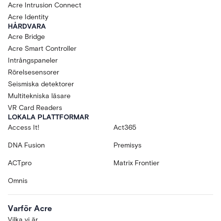
Acre Intrusion Connect
Acre Identity
HÅRDVARA
Acre Bridge
Acre Smart Controller
Intrångspaneler
Rörelsesensorer
Seismiska detektorer
Multitekniska läsare
VR Card Readers
LOKALA PLATTFORMAR
Access It!
Act365
DNA Fusion
Premisys
ACTpro
Matrix Frontier
Omnis
Varför Acre
Vilka vi är