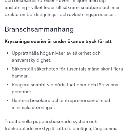
och besökares rörelser - även i miljöer med låg
anslutning - vilket leder till säkrare, snabbare och mer
exakta ombordstignings- och avlastningsprocesser.
Branschsammanhang
Kryssningsrederier är under ökande tryck för att:
Upprätthålla höga nivåer av säkerhet och
ansvarsskyldighet.
Säkerställ säkerheten för tusentals människor i flera
hamnar.
Reagera snabbt vid nödsituationer och försvunna
personer.
Hantera besökare och entreprenörsavtal med
minimala störningar.
Traditionella pappersbaserade system och
frånkopplade verktyg är ofta felbenägna, långsamma