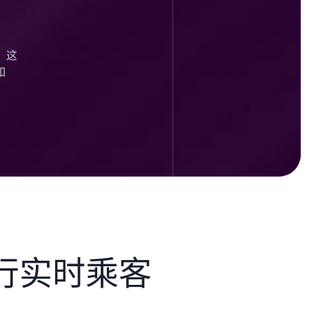
。这
如
d 进行实时乘客