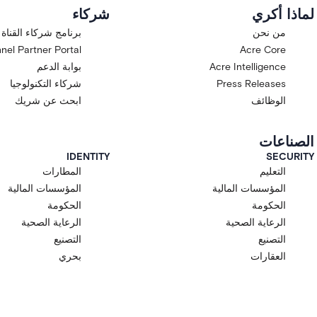
لماذا أكري
شركاء
من نحن
برنامج شركاء القناة
nel Partner Portal
Acre Core
Acre Intelligence
بوابة الدعم
Press Releases
شركاء التكنولوجيا
الوظائف
ابحث عن شريك
الصناعات
IDENTITY
SECURITY
التعليم
المطارات
المؤسسات المالية
المؤسسات المالية
الحكومة
الحكومة
الرعاية الصحية
الرعاية الصحية
التصنيع
التصنيع
العقارات
بحري