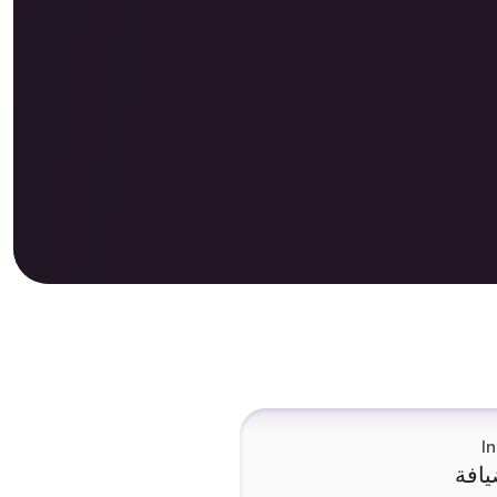
I
يافة