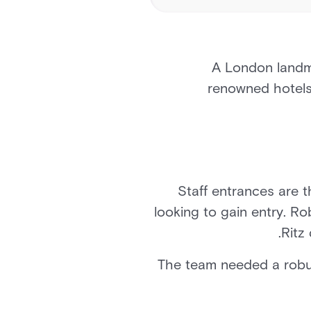
A London landma
renowned hotels.
Staff entrances are 
looking to gain entry. Ro
.
Ritz
The team needed a robust