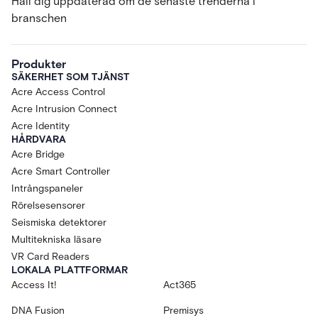
Håll dig uppdaterad om de senaste trenderna i
branschen
Produkter
SÄKERHET SOM TJÄNST
Acre Access Control
Acre Intrusion Connect
Acre Identity
HÅRDVARA
Acre Bridge
Acre Smart Controller
Intrångspaneler
Rörelsesensorer
Seismiska detektorer
Multitekniska läsare
VR Card Readers
LOKALA PLATTFORMAR
Access It!
Act365
DNA Fusion
Premisys