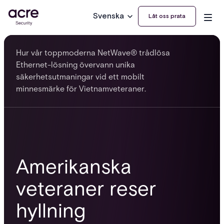
Svenska
Låt oss prata
Hur vår toppmoderna NetWave® trådlösa
Ethernet-lösning övervann unika
säkerhetsutmaningar vid ett mobilt
minnesmärke för Vietnamveteraner.
Amerikanska
veteraner reser
hyllning