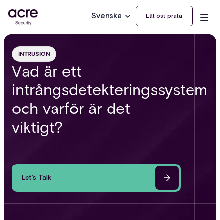
Svenska
Låt oss prata
INTRUSION
Vad är ett
intrångsdetekteringssystem
och varför är det
viktigt?
Let’s Talk