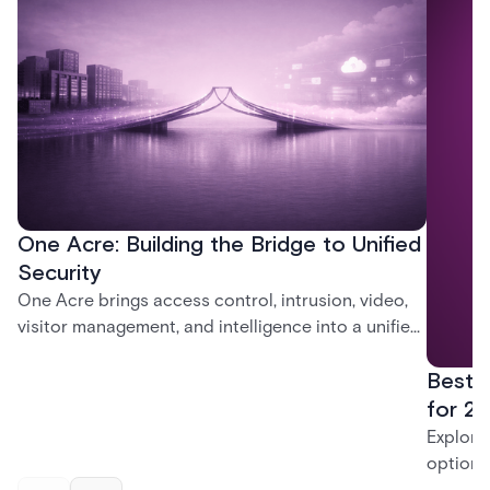
One Acre: Building the Bridge to Unified
Security
One Acre brings access control, intrusion, video,
visitor management, and intelligence into a unified
platform—creating a practical path from today’s
Best 
systems to a more connected, cloud-enabled
future.
for 20
Explore
options
securit