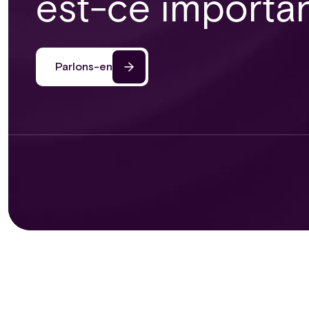
est-ce importan
Parlons-en