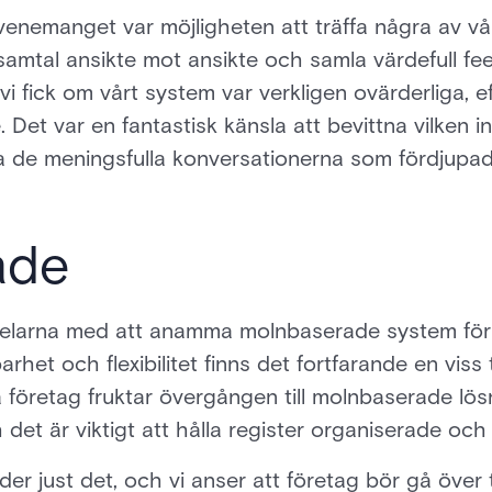
nemanget var möjligheten att träffa några av våra
samtal ansikte mot ansikte och samla värdefull f
i fick om vårt system var verkligen ovärderliga, e
. Det var en fantastisk känsla att bevittna vilken
a de meningsfulla konversationerna som fördjupade
ade
rdelarna med att anamma molnbaserade system för 
barhet och flexibilitet finns det fortfarande en vis
sa företag fruktar övergången till molnbaserade lö
ch det är viktigt att hålla register organiserade och
er just det, och vi anser att företag bör gå över 