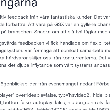
ingarna
tiv feedback från våra fantastiska kunder. Det var 
de förbättra. Att vara på GSX var en gyllene chan
v på branschen. Snacka om att slå två fåglar med 
värda feedbacken vi fick handlade om flexibilitet
gssystem. Vår förmåga att sömlöst samarbeta me
a hårdvaror skiljer oss från konkurrenterna. Det v
ttna det djupa inflytande som vårt systems anpa
a ögonblicksbilder från evenemanget nedan! Förber
ayer” overrideable=false, typ='hsvideo2', hide_pla
_button=false, autoplay=false, hidden_controls=fal
lse, width='1684', höjd='947,25', spela er_id='1368