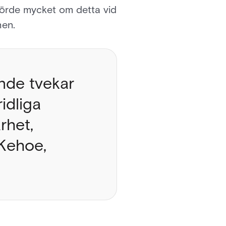
 hörde mycket om detta vid
hen.
ande tvekar
idliga
rhet,
 Kehoe,