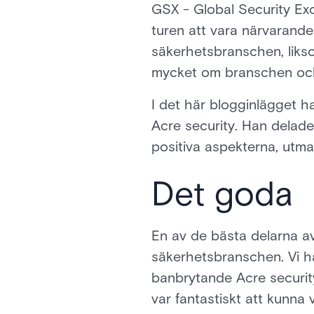
GSX - Global Security Ex
turen att vara närvarande.
säkerhetsbranschen, likso
mycket om branschen och
I det här blogginlägget h
Acre security. Han delad
positiva aspekterna, utm
Det goda
En av de bästa delarna av
säkerhetsbranschen. Vi ha
banbrytande Acre security
var fantastiskt att kunna