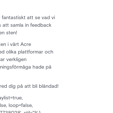
fantastiskt att se vad vi
s att samla in feedback
en sten!
en i vårt Acre
d olika plattformar och
ar verkligen
ssningsförmåga hade på
ed dig på att bli bländad!
ylist=true,
se, loop=false,
77738028', stil=”%}