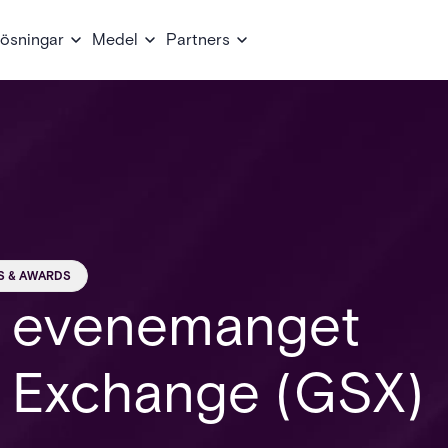
ösningar
Medel
Partners
S & AWARDS
ån evenemanget
y Exchange (GSX)