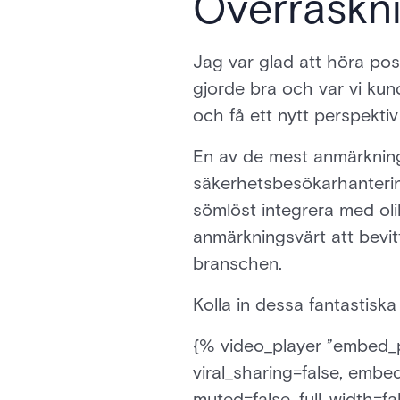
Överraskn
Jag var glad att höra posi
gjorde bra och var vi kun
och få ett nytt perspekti
En av de mest anmärknings
säkerhetsbesökarhanterin
sömlöst integrera med olik
anmärkningsvärt att bevi
branschen.
Kolla in dessa fantastisk
{% video_player ”embed_pl
viral_sharing=false, embed
muted=false, full_width=fa