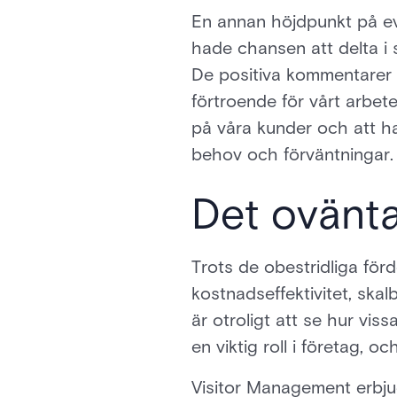
En annan höjdpunkt på eve
hade chansen att delta i 
De positiva kommentarer v
förtroende för vårt arbete
på våra kunder och att h
behov och förväntningar.
Det ovänt
Trots de obestridliga fö
kostnadseffektivitet, skal
är otroligt att se hur vis
en viktig roll i företag, o
Visitor Management erbjud