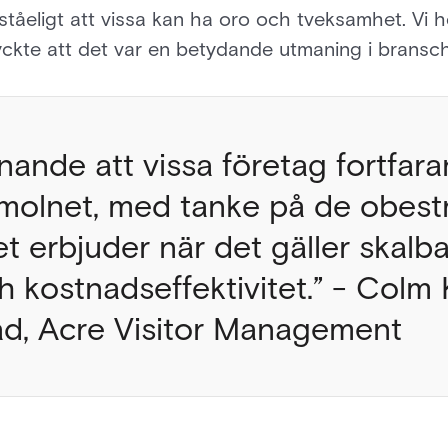
rståeligt att vissa kan ha oro och tveksamhet. Vi
kte att det var en betydande utmaning i bransc
ånande att vissa företag fortfar
olnet, med tanke på de obestr
t erbjuder när det gäller skalba
och kostnadseffektivitet.” - Colm
ad, Acre Visitor Management