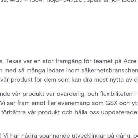
 Texas var en stor framgång för teamet på Acre s
rum med så många ledare inom säkerhetsbranschen,
visa vår produkt för dem som kan dra mest nytta av d
de vår produkt var ovärderlig, och flexibiliteten
r. Vi ser fram emot fler evenemang som GSX och y
tt förbättra vår produkt och hålla oss uppdaterad
! Vi har några spännande utvecklingar på gång, o