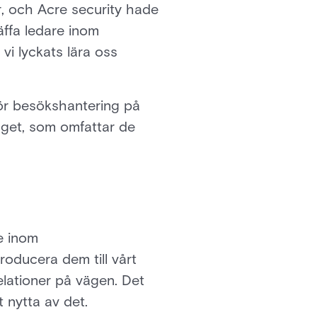
, och Acre security hade
äffa ledare inom
vi lyckats lära oss
för besökshantering på
nget, som omfattar de
e inom
roducera dem till vårt
elationer på vägen. Det
 nytta av det.