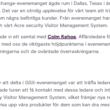
change-evenemanget ägde rum i Dallas, Texas i år
 Det var en otrolig upplevelse för vårt team att tr
m några befintliga kunder. Från evenemanget har 
 vårt Acre security Visitor Management System.
ade vi ett samtal med
Colm Kehoe
, Affärsledare 
e med oss de viktigaste höjdpunkterna i evenema
aningarna och de oväntade överraskningarna.
 att delta i GSX-evenemanget var att träffa ledar
de turen att få kontakt med dessa ledare och int
 Visitor Management System, vilket främjar nya r
 visa upp våra produkter för dem som kan dra mest