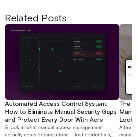
Related Posts
Automated Access Control System:
The Ke
How to Eliminate Manual Security Gaps
Manag
and Protect Every Door With Acre
Look f
A look at what manual access management
A break
actually costs organizations — lost credentials,
managem