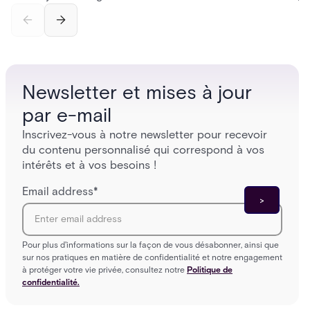
incomplete audit trails, and wasted security hours
securit
— and how Acre's automated access control
and bet
platforms close those gaps without forcing a full
separat
infrastructure overhaul.
sign-in 
Newsletter et mises à jour
par e-mail
Inscrivez-vous à notre newsletter pour recevoir
du contenu personnalisé qui correspond à vos
intérêts et à vos besoins !
Email address
*
Pour plus d'informations sur la façon de vous désabonner, ainsi que
sur nos pratiques en matière de confidentialité et notre engagement
à protéger votre vie privée, consultez notre
Politique de
confidentialité.