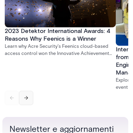
2023 Detektor International Awards: 4
Reasons Why Feenics is a Winner
Learn why Acre Security's Feenics cloud-based
Inters
access control won the Innovative Achievement
from R
Award at the 2023 Detektor International Awards |
Engine
Acre security
Mana
Explore
event in
cloud-b
manage
Newsletter e aggiornamenti