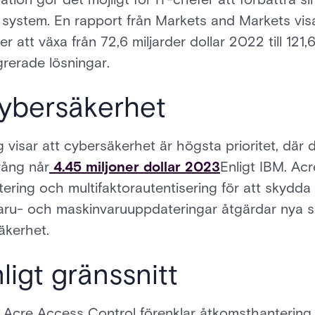
ga system. En rapport från Markets and Markets visa
 att växa från 72,6 miljarder dollar 2022 till 121,6
grerade lösningar.
cybersäkerhet
g visar att cybersäkerhet är högsta prioritet, där
rång når
4.45 miljoner dollar 2023
Enligt IBM. Ac
ering och multifaktorautentisering för att skydd
aru- och maskinvaruuppdateringar åtgärdar nya s
säkerhet.
igt gränssnitt
 i Acre Access Control förenklar åtkomsthantering 