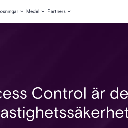
ösningar
Medel
Partners
ess Control är de
 fastighetssäkerhe