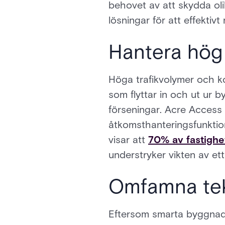
behovet av att skydda ol
lösningar för att effektiv
Hantera hög
Höga trafikvolymer och k
som flyttar in och ut ur 
förseningar. Acre Access
åtkomsthanteringsfunktio
visar att
70% av fastighe
understryker vikten av et
Omfamna tek
Eftersom smarta byggnader 