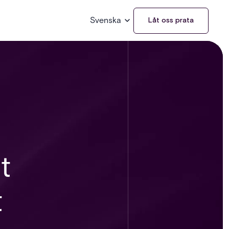
Svenska
Låt oss prata
t
t