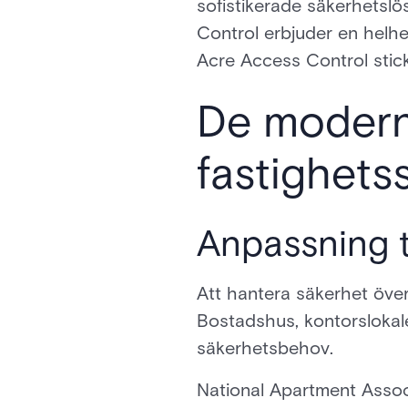
sofistikerade säkerhetslö
Control erbjuder en helhe
Acre Access Control stick
De modern
fastighets
Anpassning ti
Att hantera säkerhet över
Bostadshus, kontorslokal
säkerhetsbehov.
National Apartment Associ