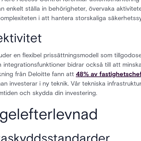
n enkelt ställa in behörigheter, övervaka aktivite
 komplexiteten i att hantera storskaliga säkerhetss
ktivitet
der en flexibel prissättningsmodell som tillgodos
integrationsfunktioner bidrar också till att minska
ing från Deloitte fann att
48% av fastighetsche
an investerar i ny teknik. Vår tekniska infrastrukt
mtiden och skydda din investering.
gelefterlevnad
ataskyddsstandarder