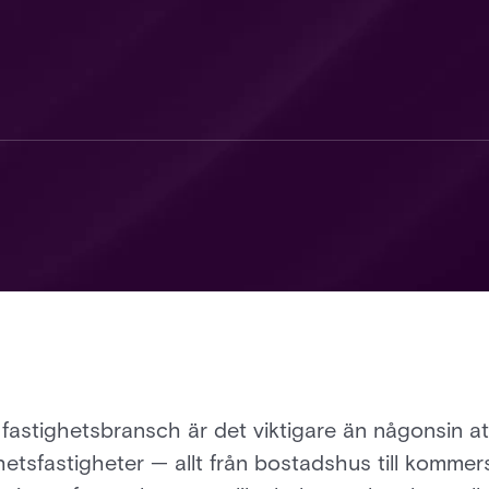
astighetsbransch är det viktigare än någonsin at
hetsfastigheter — allt från bostadshus till kommer