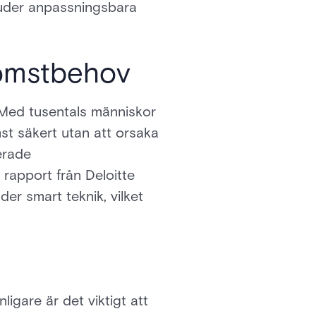
juder anpassningsbara
komstbehov
 Med tusentals människor
mst säkert utan att orsaka
erade
rapport från Deloitte
er smart teknik, vilket
igare är det viktigt att