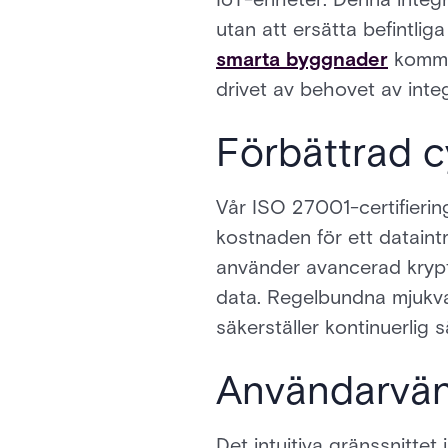
utan att ersätta befintli
smarta byggnader
kommer
drivet av behovet av inte
Förbättrad 
Vår ISO 27001-certifierin
kostnaden för ett dataint
använder avancerad krypt
data. Regelbundna mjukv
säkerställer kontinuerlig 
Användarvänl
Det intuitiva gränssnittet