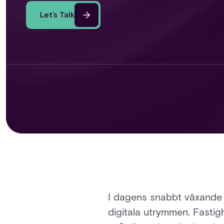
Let’s Talk
I dagens snabbt växande f
digitala utrymmen. Fastig