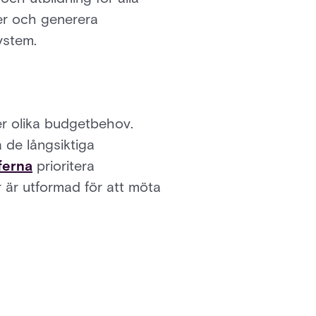
ter och generera
ystem.
er olika budgetbehov.
 de långsiktiga
ferna
prioritera
ur är utformad för att möta