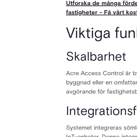
Utforska de många förd
fastigheter - Få vårt kos
Viktiga fu
Skalbarhet
Acre Access Control är b
byggnad eller en omfattan
avgörande för fastighetsb
Integrations
Systemet integreras söml
IoT-enheter. Denna integra