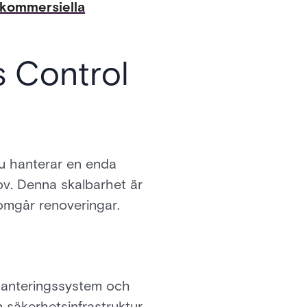
 kommersiella
s Control
du hanterar en enda
ov. Denna skalbarhet är
nomgår renoveringar.
hanteringssystem och
n säkerhetsinfrastruktur