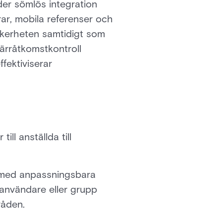
der sömlös integration
rar, mobila referenser och
säkerheten samtidigt som
järråtkomstkontroll
ffektiviserar
ll anställda till
r med anpassningsbara
 användare eller grupp
råden.