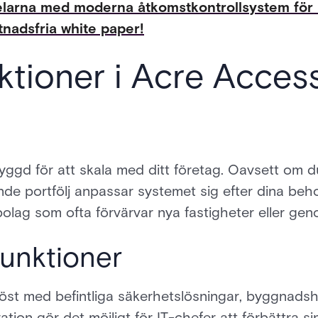
elarna med moderna åtkomstkontrollsystem för
tnadsfria white paper!
nktioner i Acre Acces
yggd för att skala med ditt företag. Oavsett om 
de portfölj anpassar systemet sig efter dina beh
olag som ofta förvärvar nya fastigheter eller ge
funktioner
öst med befintliga säkerhetslösningar, byggnads
tion gör det möjligt för IT-chefer att förbättra si