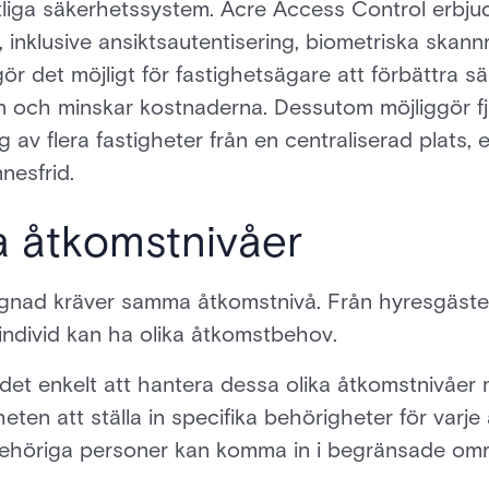
intliga säkerhetssystem. Acre Access Control erbju
 inklusive ansiktsautentisering, biometriska skann
ör det möjligt för fastighetsägare att förbättra 
ten och minskar kostnaderna. Dessutom möjliggör f
av flera fastigheter från en centraliserad plats, e
nesfrid.
a åtkomstnivåer
yggnad kräver samma åtkomstnivå. Från hyresgäster ti
 individ kan ha olika åtkomstbehov.
det enkelt att hantera dessa olika åtkomstnivåe
eten att ställa in specifika behörigheter för varje
t behöriga personer kan komma in i begränsade om