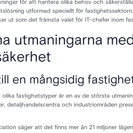
sningar för att hantera olika behov och säkerstäl
tslösning utformad speciellt för fastighetssektorn.
er ut som det främsta valet för IT-chefer inom fas
a utmaningarna me
säkerhet
ll en mångsidig fastighet
 olika fastighetstyper är en av de största utmanin
er, detaljhandelscentra och industriområden prese
ation säger att det finns mer än 21 miljoner lägenh