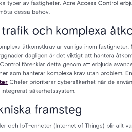
ika typer av fastigheter. Acre Access Control erb
t möta dessa behov.
 trafik och komplexa åt
omplexa åtkomstkrav är vanliga inom fastigheter.
byggnader dagligen är det viktigt att hantera åtko
 Control förenklar detta genom att erbjuda avanc
ner som hanterar komplexa krav utan problem. En 
ter
Chefer prioriterar cybersäkerhet när de använd
t integrerat säkerhetssystem.
niska framsteg
och IoT-enheter (Internet of Things) blir allt vanl