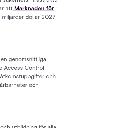
r att
Marknaden för
 miljarder dollar 2027,
 den genomsnittliga
re Access Control
a åtkomstuppgifter och
årbarheter och
och utbildning för alla