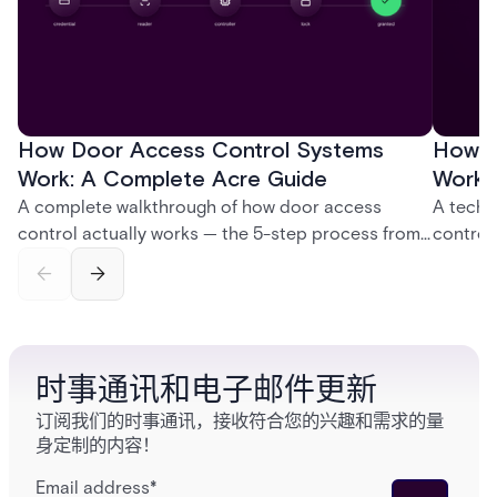
How Door Access Control Systems
How B
Work: A Complete Acre Guide
Works
A complete walkthrough of how door access
A techn
control actually works — the 5-step process from
control
credential swipe to unlock, the four core hardware
creatio
and software components, and the access control
fingerpr
models (DAC, MAC, RBAC, ABAC) that determine
and wha
who gets in where.
across 
时事通讯和电子邮件更新
订阅我们的时事通讯，接收符合您的兴趣和需求的量
身定制的内容！
Email address
*