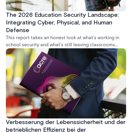
The 2026 Education Security Landscape:
Integrating Cyber, Physical, and Human
Defense
This report takes an honest look at what’s working in
school security and what’s still leaving classrooms
exposed. From door locks that go unrepaired to
systems that can’t talk to each other, it’s clear: the
biggest threat isn’t a lack of technology. It’s
fragmentation.
Verbesserung der Lebenssicherheit und der
betrieblichen Effizienz bei der