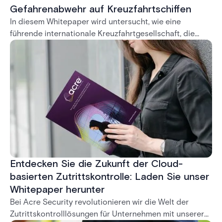
Gefahrenabwehr auf Kreuzfahrtschiffen
In diesem Whitepaper wird untersucht, wie eine
führende internationale Kreuzfahrtgesellschaft, die
Schiffe mit großer Kapazität betreibt, ihre
Sicherheitsmaßnahmen durch den Einsatz von A-PASS
Mobile Guard verbessert hat. Diese Android-basierte
Anwendung bietet eine robuste Echtzeitlösung zur
Verfolgung der Bewegungen von Passagieren,
Besatzungsmitgliedern und Besuchern — auch in
Umgebungen mit geringer Konnektivität —, was zu
sichereren, schnelleren und genaueren Ein- und
Ausschiffungsprozessen führt.
Entdecken Sie die Zukunft der Cloud-
basierten Zutrittskontrolle: Laden Sie unser
Whitepaper herunter
Bei Acre Security revolutionieren wir die Welt der
Zutrittskontrolllösungen für Unternehmen mit unserer