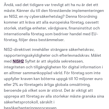
Ändå, vad det tidigare var trevligt att ha nu är det ett
måste. Känner du till den förestående implementeringen
av NIS2, en ny cybersäkerhetslag? Denna förordning
kommer att kräva att alla europeiska företag, oavsett
storlek, statliga enheter, vårdgivare, finansinstitut och
internationella företag som bedriver handel med EU-
företag, följer dess bestämmelser.
NIS2-direktivet innehåller strängare säkerhetskrav,
rapporteringsskyldigheter och efterlevnadskrav. Målet
med
NISH2
Syftet är att skydda sekretessen,
integriteten och tillgängligheten för digital information i
en alltmer sammankopplad värld. För företag som inte
uppfyller kraven kan böterna uppgå till 10 miljoner euro
eller 2% av företagets årliga globala omsättning,
beroende på vilket som är störst. Det är viktigt att
upprepa att företag av alla storlekar måste granska sina
säkerhetsprotokoll, särskilt i
besökarhanteringsprocessen.