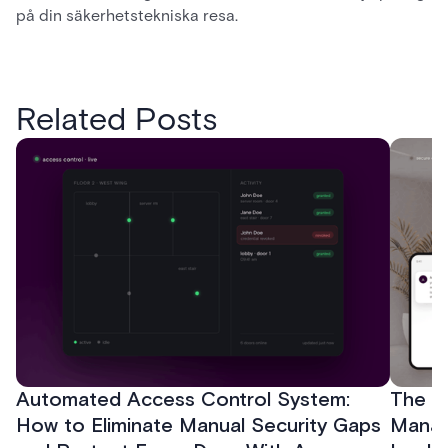
på din säkerhetstekniska resa.
Related Posts
Automated Access Control System:
The Ke
How to Eliminate Manual Security Gaps
Manag