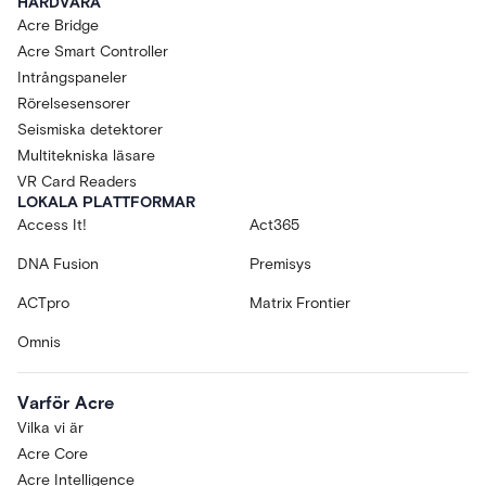
HÅRDVARA
Acre Bridge
Acre Smart Controller
Intrångspaneler
Rörelsesensorer
Seismiska detektorer
Multitekniska läsare
VR Card Readers
LOKALA PLATTFORMAR
Access It!
Act365
DNA Fusion
Premisys
ACTpro
Matrix Frontier
Omnis
Varför Acre
Vilka vi är
Acre Core
Acre Intelligence