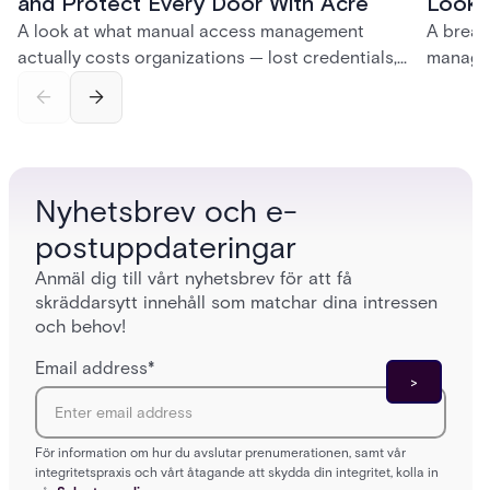
and Protect Every Door With Acre
Look f
A look at what manual access management
A break
actually costs organizations — lost credentials,
managem
incomplete audit trails, and wasted security hours
securit
— and how Acre's automated access control
and bet
platforms close those gaps without forcing a full
separat
infrastructure overhaul.
sign-in 
Nyhetsbrev och e-
postuppdateringar
Anmäl dig till vårt nyhetsbrev för att få
skräddarsytt innehåll som matchar dina intressen
och behov!
Email address
*
För information om hur du avslutar prenumerationen, samt vår
integritetspraxis och vårt åtagande att skydda din integritet, kolla in