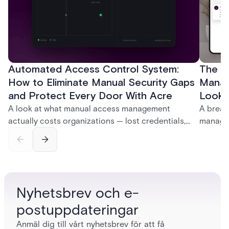
Automated Access Control System:
The Ke
How to Eliminate Manual Security Gaps
Manag
and Protect Every Door With Acre
Look f
A look at what manual access management
A break
actually costs organizations — lost credentials,
managem
incomplete audit trails, and wasted security hours
securit
— and how Acre's automated access control
and bet
platforms close those gaps without forcing a full
separat
infrastructure overhaul.
sign-in 
Nyhetsbrev och e-
postuppdateringar
Anmäl dig till vårt nyhetsbrev för att få