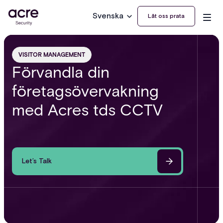
Svenska
Låt oss prata
VISITOR MANAGEMENT
Förvandla din
företagsövervakning
med Acres tds CCTV
Let’s Talk