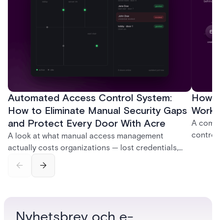
Automated Access Control System:
How D
How to Eliminate Manual Security Gaps
Work:
and Protect Every Door With Acre
A compl
control
A look at what manual access management
credent
actually costs organizations — lost credentials,
and sof
incomplete audit trails, and wasted security hours
models 
— and how Acre's automated access control
who get
platforms close those gaps without forcing a full
infrastructure overhaul.
Nyhetsbrev och e-