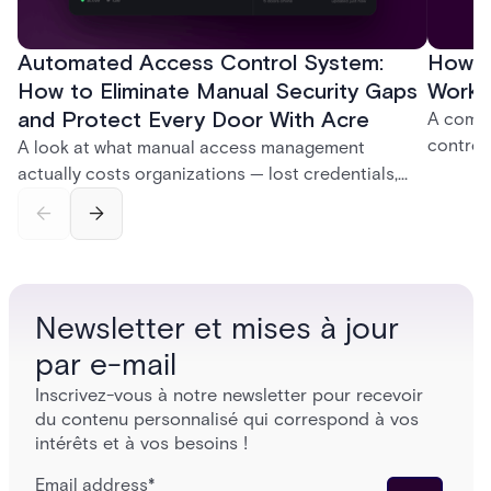
Automated Access Control System:
How D
How to Eliminate Manual Security Gaps
Work:
and Protect Every Door With Acre
A compl
control
A look at what manual access management
credent
actually costs organizations — lost credentials,
and sof
incomplete audit trails, and wasted security hours
models 
— and how Acre's automated access control
who get
platforms close those gaps without forcing a full
infrastructure overhaul.
Newsletter et mises à jour
par e-mail
Inscrivez-vous à notre newsletter pour recevoir
du contenu personnalisé qui correspond à vos
intérêts et à vos besoins !
Email address
*