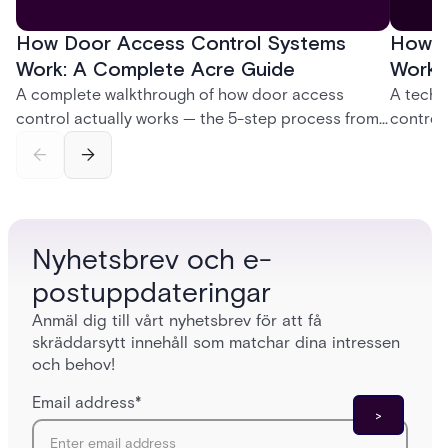
How Door Access Control Systems
How B
Work: A Complete Acre Guide
Works
A complete walkthrough of how door access
A techn
control actually works — the 5-step process from
control
credential swipe to unlock, the four core hardware
creatio
and software components, and the access control
fingerpr
models (DAC, MAC, RBAC, ABAC) that determine
and wha
who gets in where.
across 
Nyhetsbrev och e-
postuppdateringar
Anmäl dig till vårt nyhetsbrev för att få
skräddarsytt innehåll som matchar dina intressen
och behov!
Email address
*