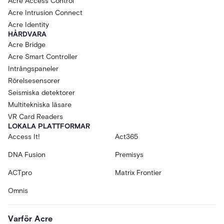
Acre Access Control
Acre Intrusion Connect
Acre Identity
HÅRDVARA
Acre Bridge
Acre Smart Controller
Intrångspaneler
Rörelsesensorer
Seismiska detektorer
Multitekniska läsare
VR Card Readers
LOKALA PLATTFORMAR
Access It!
Act365
DNA Fusion
Premisys
ACTpro
Matrix Frontier
Omnis
Varför Acre