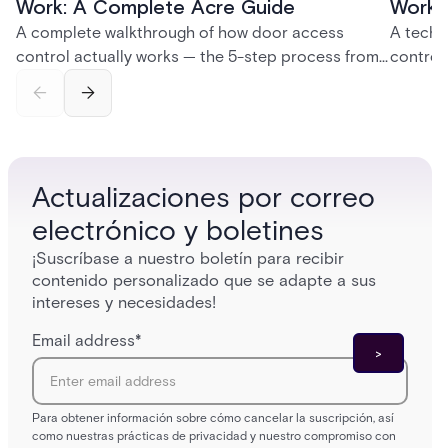
Work: A Complete Acre Guide
Works
A complete walkthrough of how door access
A techn
control actually works — the 5-step process from
control
credential swipe to unlock, the four core hardware
creatio
and software components, and the access control
fingerpr
models (DAC, MAC, RBAC, ABAC) that determine
and wha
who gets in where.
across 
Actualizaciones por correo
electrónico y boletines
¡Suscríbase a nuestro boletín para recibir
contenido personalizado que se adapte a sus
intereses y necesidades!
Email address
*
Para obtener información sobre cómo cancelar la suscripción, así
como nuestras prácticas de privacidad y nuestro compromiso con