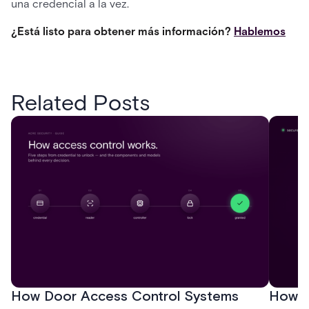
una credencial a la vez.
¿Está listo para obtener más información?
Hablemos
Related Posts
How Door Access Control Systems
How B