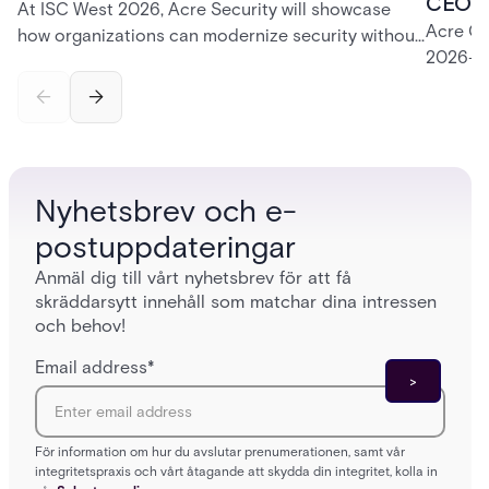
CEO K
At ISC West 2026, Acre Security will showcase
Acre CE
how organizations can modernize security without
2026—fr
disruption. From trusted on-premises platforms to
support
the unified One Acre ecosystem, Acre Bridge
long-te
creates a practical path between today’s systems
and tomorrow’s cloud-enabled security
environment.
Nyhetsbrev och e-
postuppdateringar
Anmäl dig till vårt nyhetsbrev för att få
skräddarsytt innehåll som matchar dina intressen
och behov!
Email address
*
För information om hur du avslutar prenumerationen, samt vår
integritetspraxis och vårt åtagande att skydda din integritet, kolla in