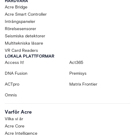
HÅRDVARA
Acre Bridge
Acre Smart Controller
Intrångspaneler
Rörelsesensorer
Seismiska detektorer
Multitekniska läsare
VR Card Readers
LOKALA PLATTFORMAR
Access It!
Act365
DNA Fusion
Premisys
ACTpro
Matrix Frontier
Omnis
Varför Acre
Vilka vi är
Acre Core
Acre Intelligence