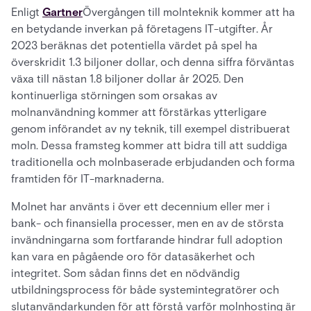
Enligt
Gartner
Övergången till molnteknik kommer att ha
en betydande inverkan på företagens IT-utgifter. År
2023 beräknas det potentiella värdet på spel ha
överskridit 1.3 biljoner dollar, och denna siffra förväntas
växa till nästan 1.8 biljoner dollar år 2025. Den
kontinuerliga störningen som orsakas av
molnanvändning kommer att förstärkas ytterligare
genom införandet av ny teknik, till exempel distribuerat
moln. Dessa framsteg kommer att bidra till att suddiga
traditionella och molnbaserade erbjudanden och forma
framtiden för IT-marknaderna.
Molnet har använts i över ett decennium eller mer i
bank- och finansiella processer, men en av de största
invändningarna som fortfarande hindrar full adoption
kan vara en pågående oro för datasäkerhet och
integritet. Som sådan finns det en nödvändig
utbildningsprocess för både systemintegratörer och
slutanvändarkunden för att förstå varför molnhosting är