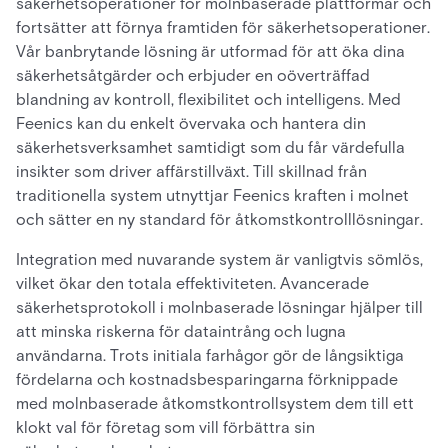
säkerhetsoperationer för molnbaserade plattformar och
fortsätter att förnya framtiden för säkerhetsoperationer.
Vår banbrytande lösning är utformad för att öka dina
säkerhetsåtgärder och erbjuder en oöverträffad
blandning av kontroll, flexibilitet och intelligens. Med
Feenics kan du enkelt övervaka och hantera din
säkerhetsverksamhet samtidigt som du får värdefulla
insikter som driver affärstillväxt. Till skillnad från
traditionella system utnyttjar Feenics kraften i molnet
och sätter en ny standard för åtkomstkontrolllösningar.
Integration med nuvarande system är vanligtvis sömlös,
vilket ökar den totala effektiviteten. Avancerade
säkerhetsprotokoll i molnbaserade lösningar hjälper till
att minska riskerna för dataintrång och lugna
användarna. Trots initiala farhågor gör de långsiktiga
fördelarna och kostnadsbesparingarna förknippade
med molnbaserade åtkomstkontrollsystem dem till ett
klokt val för företag som vill förbättra sin