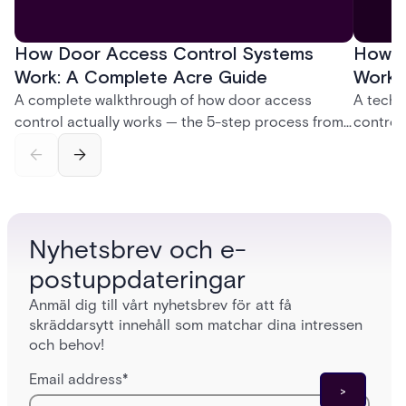
How Door Access Control Systems
How B
Work: A Complete Acre Guide
Works
A complete walkthrough of how door access
A techn
control actually works — the 5-step process from
control
credential swipe to unlock, the four core hardware
creatio
and software components, and the access control
fingerpr
models (DAC, MAC, RBAC, ABAC) that determine
and wha
who gets in where.
across 
Nyhetsbrev och e-
postuppdateringar
Anmäl dig till vårt nyhetsbrev för att få
skräddarsytt innehåll som matchar dina intressen
och behov!
Email address
*