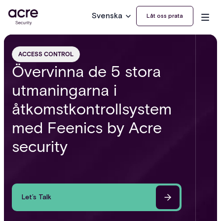
Svenska
Låt oss prata
ACCESS CONTROL
Övervinna de 5 stora
utmaningarna i
åtkomstkontrollsystem
med Feenics by Acre
security
Let’s Talk