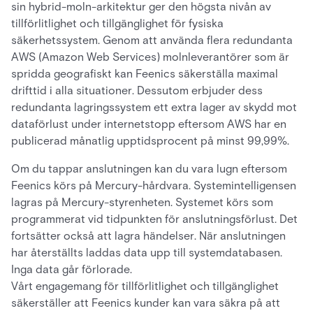
sin hybrid-moln-arkitektur ger den högsta nivån av
tillförlitlighet och tillgänglighet för fysiska
säkerhetssystem. Genom att använda flera redundanta
AWS (Amazon Web Services) molnleverantörer som är
spridda geografiskt kan Feenics säkerställa maximal
drifttid i alla situationer. Dessutom erbjuder dess
redundanta lagringssystem ett extra lager av skydd mot
dataförlust under internetstopp eftersom AWS har en
publicerad månatlig upptidsprocent på minst 99,99%.
Om du tappar anslutningen kan du vara lugn eftersom
Feenics körs på Mercury-hårdvara. Systemintelligensen
lagras på Mercury-styrenheten. Systemet körs som
programmerat vid tidpunkten för anslutningsförlust. Det
fortsätter också att lagra händelser. När anslutningen
har återställts laddas data upp till systemdatabasen.
Inga data går förlorade.
Vårt engagemang för tillförlitlighet och tillgänglighet
säkerställer att Feenics kunder kan vara säkra på att